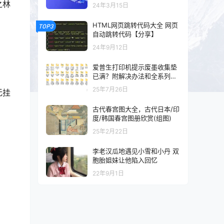
以及混剪的可以看一下
之林
24年3月15日
HTML网页跳转代码大全 网页
TOP3
自动跳转代码【分享】
24年9月12日
爱普生打印机提示废墨收集垫
已满？附解决办法和全系列清
零工具和教程
25年7月26日
无挂
古代春宫图大全，古代日本/印
度/韩国春宫图册欣赏(组图)
25年2月22日
李老汉瓜地遇见小雪和小丹 双
胞胎姐妹让他陷入回忆
22年9月1日