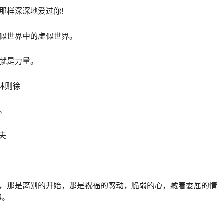
那样深深地爱过你!
似世界中的虚似世界。
就是力量。
林则徐
。
夫
受，那是离别的开始，那是祝福的感动，脆弱的心，藏着委屈的情
事。