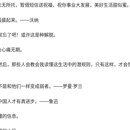
念无所托，暂借短信送祝福，祝你事业大发展，美好生活甜似蜜
强盛起来。——沃纳
就忘了吧！或许这是种解脱。
会心痛无期。
然后，那些人会教会我读懂这生活中的潜规则，只有这样，才会
不是和他们一样变成弱者。——罗曼·罗兰
中国人才有真进步。——鲁迅
藏的信息。