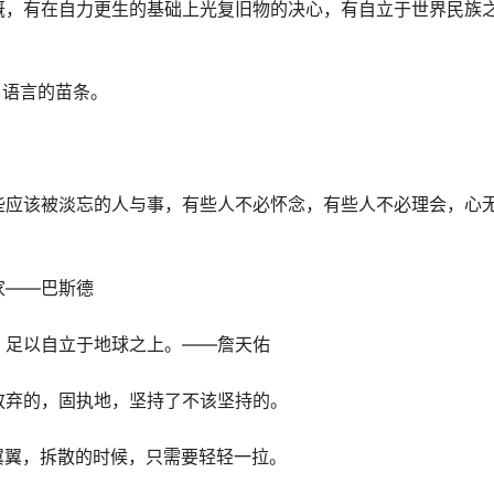
概，有在自力更生的基础上光复旧物的决心，有自立于世界民族
，语言的苗条。
些应该被淡忘的人与事，有些人不必怀念，有些人不必理会，心
家——巴斯德
，足以自立于地球之上。——詹天佑
放弃的，固执地，坚持了不该坚持的。
翼翼，拆散的时候，只需要轻轻一拉。