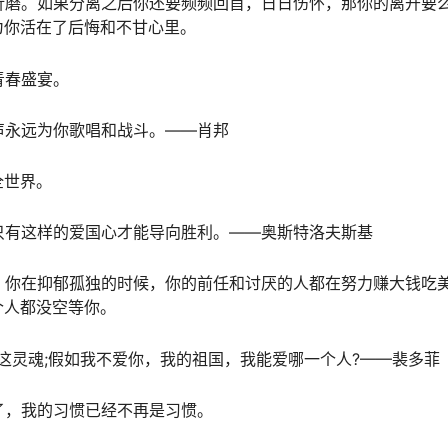
折磨。如果分离之后你还要频频回首，日日伤怀，那你的离开要
为你活在了后悔和不甘心里。
青春盛宴。
声永远为你歌唱和战斗。——肖邦
全世界。
只有这样的爱国心才能导向胜利。——奥斯特洛夫斯基
。你在抑郁孤独的时候，你的前任和讨厌的人都在努力赚大钱吃
个人都没空等你。
、这灵魂;假如我不爱你，我的祖国，我能爱哪一个人?——裴多菲
了，我的习惯已经不再是习惯。