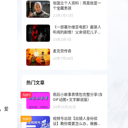
张国立个人资料｜简直就是一
个宝藏男孩
23年1月13日
《一部塞尔维亚电影》最骇人
听闻的剧情！父亲侵犯儿子，
朋友侵犯母亲
23年3月1日
麦克劳传奇
22年7月29日
热门文章
雨后小故事表情包完整分享(含
TOP1
GIF动图+文字解说版）
24年10月30日
，爱
视频号出现【出镜人身份验
TOP2
证】教你需要怎么办，做搬运