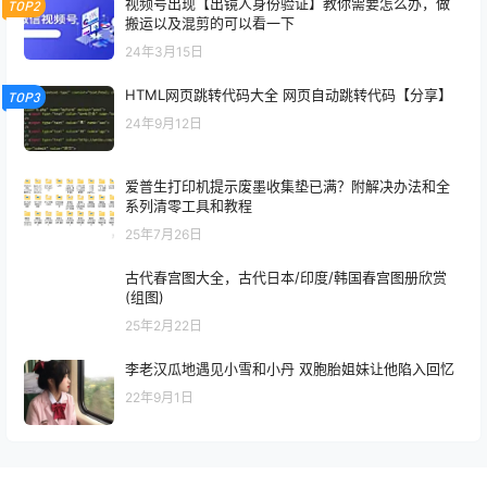
视频号出现【出镜人身份验证】教你需要怎么办，做
TOP2
搬运以及混剪的可以看一下
24年3月15日
HTML网页跳转代码大全 网页自动跳转代码【分享】
TOP3
24年9月12日
爱普生打印机提示废墨收集垫已满？附解决办法和全
系列清零工具和教程
25年7月26日
古代春宫图大全，古代日本/印度/韩国春宫图册欣赏
(组图)
25年2月22日
李老汉瓜地遇见小雪和小丹 双胞胎姐妹让他陷入回忆
22年9月1日