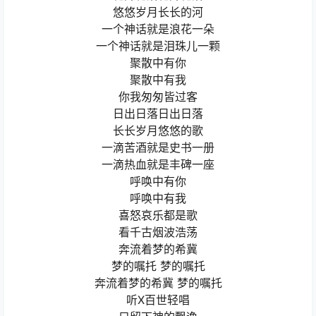
悠悠岁月长长的河
一个神话就是浪花一朵
一个神话就是泪珠儿一颗
聚散中有你
聚散中有我
你我匆匆皆过客
日出日落日出日落
长长岁月悠悠的歌
一滴苦酒就是史书一册
一滴热血就是丰碑一座
呼唤中有你
呼唤中有我
喜怒哀乐都是歌
看千古烟波浩荡
奔流着梦的希冀
梦的嘱托 梦的嘱托
奔流着梦的希冀 梦的嘱托
听X百世轻唱