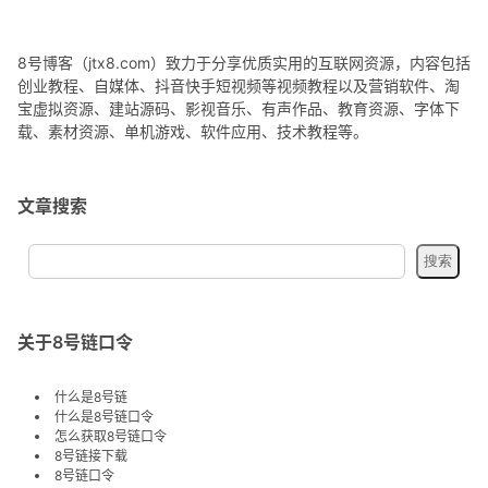
8号博客（jtx8.com）致力于分享优质实用的互联网资源，内容包括
创业教程、自媒体、抖音快手短视频等视频教程以及营销软件、淘
宝虚拟资源、建站源码、影视音乐、有声作品、教育资源、字体下
载、素材资源、单机游戏、软件应用、技术教程等。
文章搜索
关于8号链口令
什么是8号链
什么是8号链口令
怎么获取8号链口令
8号链接下载
8号链口令