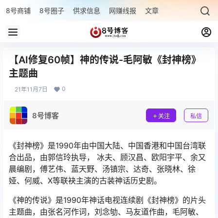
8号商铺
8号圈子
供求信息
网赚线报
文章专题
最新文章
【AI修复60帧】神的传说-毛阿敏《封神榜》
主题曲
0
21年11月7日
8号博客
关注
私信
《封神榜》是1990年由中国大陆、中国香港和中国台湾联
合出品，由郭信玲执导， 冰夫、顾汉昌、欧阳宇平、余又
晨编剧，傅艺伟、蓝天野、汤镇宗、达奇、张晓林、徐
娅、何威、X等联袂主演的古装神话历史剧。
《神的传说》是1990年神话电视连续剧《封神榜》的片头
主题曲，由张名河作词，刘念劬、马友道作曲，毛阿敏、