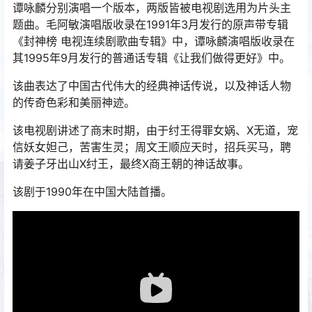
谭咏麟分别演唱一个版本，两版皆被电视剧选用为片头主
题曲。毛阿敏演唱版收录在1991年3月发行的原声带专辑
《封神榜 电视连续剧歌曲专辑》中，谭咏麟演唱版收录在
其1995年9月发行的普通话专辑《让我们做得更好》中。
该曲表达了中国古代伟大的经典神话传说，以及神话人物
的传奇色彩和美丽神迹。
该电视剧讲述了商末时期，由于纣王得罪女娲、X无道，宠
信妖女妲己，苦害生灵；周文王顺应天时，招兵买马，聘
请姜子牙出山X纣王，最终X商王朝的神话故事。
该剧于1990年在中国大陆首播。