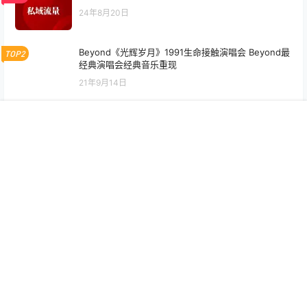
点点赞赏，手留余香
给TA打赏
还没有人赞赏，快来当第一个赞赏的人吧！
0
0
海报分享
收藏
举报
首页
专题
认证
搜索
菜单
我的
网络教程
燕麦三杯骨是什么地方的菜(燕
WordPress常用的文字广告、
麦三杯骨的营养价值)
图片广告和联盟广告代码的使
2022-4-30 16:04:59
用方法
2024-8-20 12:13:40
0 条回复
文章作者
管理员
A
M
欢迎您，新朋友，感谢参与互动！
确认修改