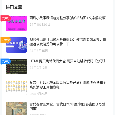
热门文章
雨后小故事表情包完整分享(含GIF动图+文字解说版）
TOP1
24年10月30日
视频号出现【出镜人身份验证】教你需要怎么办，做
TOP2
搬运以及混剪的可以看一下
24年3月15日
HTML网页跳转代码大全 网页自动跳转代码【分享】
TOP3
24年9月12日
爱普生打印机提示废墨收集垫已满？附解决办法和全
系列清零工具和教程
25年7月26日
古代春宫图大全，古代日本/印度/韩国春宫图册欣赏
(组图)