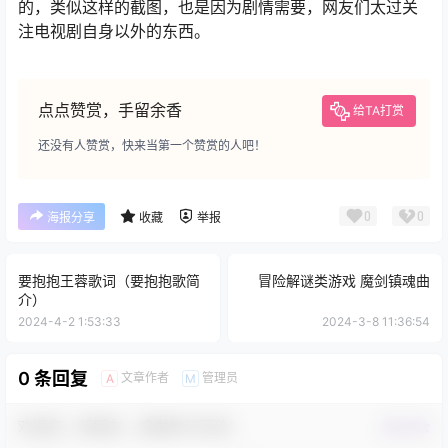
的，类似这样的截图，也是因为剧情需要，网友们太过关
注电视剧自身以外的东西。
点点赞赏，手留余香
给TA打赏
还没有人赞赏，快来当第一个赞赏的人吧！
0
0
海报分享
收藏
举报
要抱抱王蓉歌词（要抱抱歌简
冒险解谜类游戏 魔剑镇魂曲
介）
2024-4-2 1:53:33
2024-3-8 11:36:54
0 条回复
文章作者
管理员
A
M
欢迎您，新朋友，感谢参与互动！
确认修改