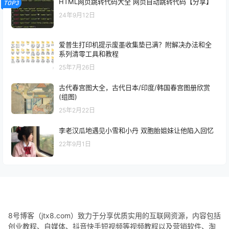
HTML网页跳转代码大全 网页自动跳转代码【分享】
TOP3
24年9月12日
爱普生打印机提示废墨收集垫已满？附解决办法和全
系列清零工具和教程
25年7月26日
古代春宫图大全，古代日本/印度/韩国春宫图册欣赏
(组图)
25年2月22日
李老汉瓜地遇见小雪和小丹 双胞胎姐妹让他陷入回忆
22年9月1日
8号博客（jtx8.com）致力于分享优质实用的互联网资源，内容包括
创业教程、自媒体、抖音快手短视频等视频教程以及营销软件、淘