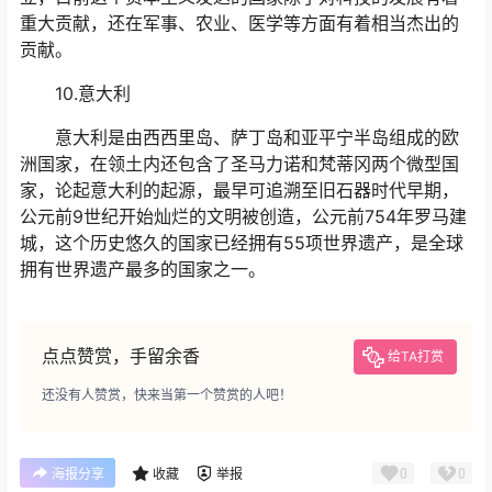
重大贡献，还在军事、农业、医学等方面有着相当杰出的
贡献。
10.意大利
意大利是由西西里岛、萨丁岛和亚平宁半岛组成的欧
洲国家，在领土内还包含了圣马力诺和梵蒂冈两个微型国
家，论起意大利的起源，最早可追溯至旧石器时代早期，
公元前9世纪开始灿烂的文明被创造，公元前754年罗马建
城，这个历史悠久的国家已经拥有55项世界遗产，是全球
拥有世界遗产最多的国家之一。
点点赞赏，手留余香
给TA打赏
还没有人赞赏，快来当第一个赞赏的人吧！
0
0
海报分享
收藏
举报