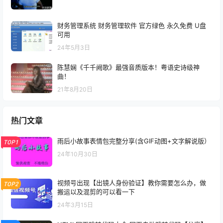
财务管理系统 财务管理软件 官方绿色 永久免费 U盘
可用
24年5月3日
陈慧娴《千千阙歌》最强音质版本！粤语史诗级神
曲！
21年8月20日
热门文章
雨后小故事表情包完整分享(含GIF动图+文字解说版）
TOP1
24年10月30日
视频号出现【出镜人身份验证】教你需要怎么办，做
TOP2
搬运以及混剪的可以看一下
24年3月15日