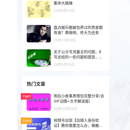
集体大跳绳
23年6月13日
盘点娱乐圈被包养过的男星都
有谁？黄晓明、佟大为还有
23年11月16日
关于公众号流量主的问题，8
号总结的一些问题和感受，希
望对你有所帮助
24年3月15日
热门文章
雨后小故事表情包完整分享(含
TOP1
GIF动图+文字解说版）
24年10月30日
视频号出现【出镜人身份验
TOP2
证】教你需要怎么办，做搬运