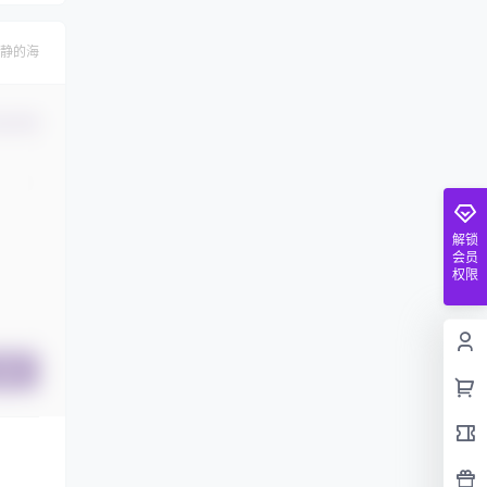
静的海
认修改
解锁
会员
权限
提交