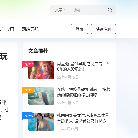
文章
软件应用
网站导航
登录
快速注册
文章推荐
电玩
周星驰 星爷早期电视广告！9
TOP1
0%的人没见过！
22年4月12日
在路上把校花硬扛到肩上 按着
TOP2
她的腰疯狂的撞击闷哼
备平
22年3月19日
戏、街
韩国网红美女洪瑛琦身高体重
TOP3
戏一
年龄多大 据说老公只有18岁
21年7月16日