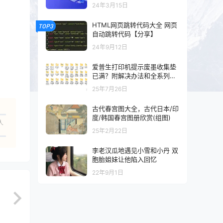
以及混剪的可以看一下
24年3月15日
HTML网页跳转代码大全 网页
TOP3
自动跳转代码【分享】
24年9月12日
爱普生打印机提示废墨收集垫
已满？附解决办法和全系列清
零工具和教程
25年7月26日
古代春宫图大全，古代日本/印
度/韩国春宫图册欣赏(组图)
人
25年2月22日
李老汉瓜地遇见小雪和小丹 双
胞胎姐妹让他陷入回忆
22年9月1日