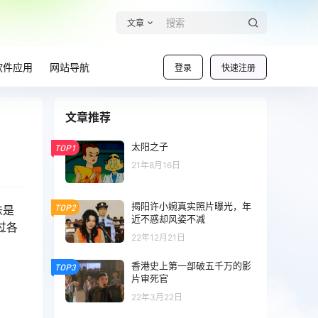
文章
软件应用
网站导航
登录
快速注册
文章推荐
太阳之子
TOP1
21年8月16日
揭阳许小婉真实照片曝光，年
TOP2
味是
近不惑却风姿不减
过各
22年12月21日
香港史上第一部破五千万的影
TOP3
片审死官
22年3月22日