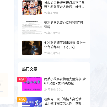
林心如因长得丑差点演不了紫
薇？看到原定人选后，难怪哭
着求琼瑶别换
22年4月9日
盈利的网站要办ICP经营许可
证吗
24年8月20日
他冲刺的速度越来越快 每上一
个台阶都顶一下才开心
23年8月24日
热门文章
雨后小故事表情包完整分享(含
TOP1
GIF动图+文字解说版）
人
24年10月30日
视频号出现【出镜人身份验
TOP2
证】教你需要怎么办，做搬运