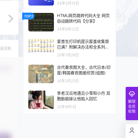
以及混剪的可以看一下
24年3月15日
HTML网页跳转代码大全 网页
TOP3
自动跳转代码【分享】
24年9月12日
爱普生打印机提示废墨收集垫
已满？附解决办法和全系列清
是克制
零工具和教程
25年7月26日
古代春宫图大全，古代日本/印
认修改
度/韩国春宫图册欣赏(组图)
25年2月22日
李老汉瓜地遇见小雪和小丹 双
胞胎姐妹让他陷入回忆
解锁
会员
22年9月1日
权限