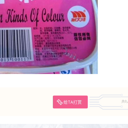
给TA打赏
共0