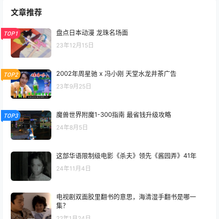
文章推荐
盘点日本动漫 龙珠名场面
TOP1
23年12月15日
2002年周星驰 x 冯小刚 天堂水龙井茶广告
TOP2
23年9月25日
魔兽世界附魔1-300指南 最省钱升级攻略
TOP3
24年8月5日
这部华语限制级电影《杀夫》领先《酱园弄》41年
24年11月4日
电视剧双面胶里翻书的意思，海清湿手翻书是哪一
集？
22年1月24日