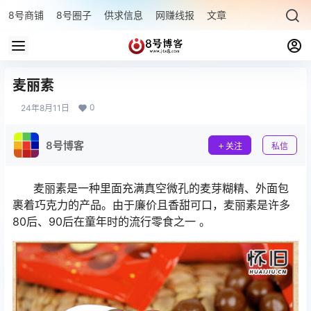
8号商铺
8号圈子
供求信息
网赚线报
文章专题
最新文章
麦丽素
0
24年8月11日
8号博客
关注
私信
麦丽素是一种里面充满真空微孔的麦芽糊精、外面包
裹着巧克力的产品。由于廉价且香甜可口，麦丽素是许多
80后、90后在童年时的流行零食之一 。