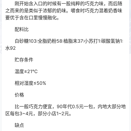
刚开始含入口的时候有一股纯粹的巧克力味，而后随
之而来的是类似于浓郁的奶味。嚼食时巧克力混着奶香味
要优于含在口里慢慢融化。
配料比
白砂糖103:全脂奶粉58:植脂末37:小苏打1:碳酸氢钠1:
水92
贮存条件
温度≤21℃
相对湿度≤50%
价格
比一般巧克力便宜，90年代0.5元一包，内地大部分地
区每包3~4元，部分小店1~2元。
缺点