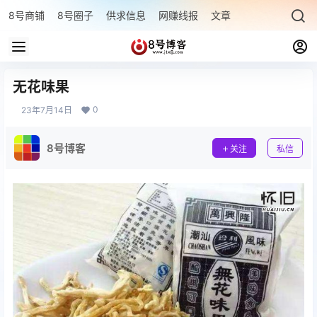
8号商铺
8号圈子
供求信息
网赚线报
文章专题
最新文章
无花味果
0
23年7月14日
8号博客
关注
私信