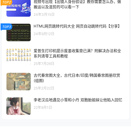
视频号出现【出镜人身份验证】教你需要怎么办，做
TOP2
搬运以及混剪的可以看一下
24年3月15日
HTML网页跳转代码大全 网页自动跳转代码【分享】
TOP3
24年9月12日
爱普生打印机提示废墨收集垫已满？附解决办法和全
系列清零工具和教程
25年7月26日
古代春宫图大全，古代日本/印度/韩国春宫图册欣赏
(组图)
25年2月22日
李老汉瓜地遇见小雪和小丹 双胞胎姐妹让他陷入回忆
22年9月1日