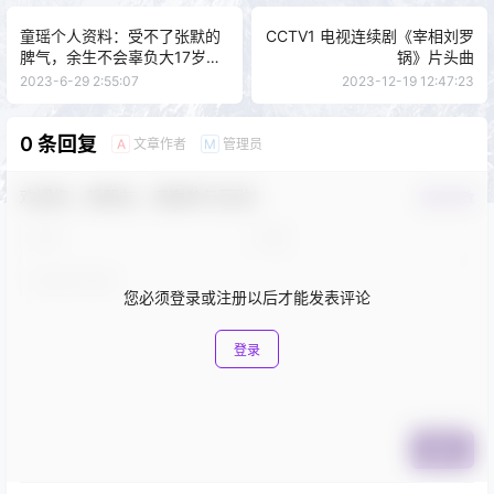
童瑶个人资料：受不了张默的
CCTV1 电视连续剧《宰相刘罗
脾气，余生不会辜负大17岁的
锅》片头曲
富商
2023-6-29 2:55:07
2023-12-19 12:47:23
0 条回复
文章作者
管理员
A
M
欢迎您，新朋友，感谢参与互动！
确认修改
您必须登录或注册以后才能发表评论
登录
提交