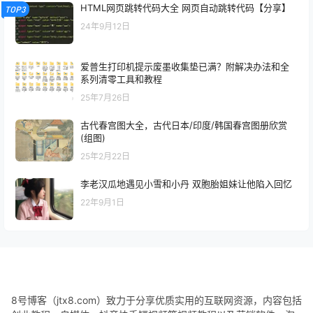
HTML网页跳转代码大全 网页自动跳转代码【分享】
TOP3
24年9月12日
爱普生打印机提示废墨收集垫已满？附解决办法和全
系列清零工具和教程
25年7月26日
古代春宫图大全，古代日本/印度/韩国春宫图册欣赏
(组图)
25年2月22日
李老汉瓜地遇见小雪和小丹 双胞胎姐妹让他陷入回忆
22年9月1日
8号博客（jtx8.com）致力于分享优质实用的互联网资源，内容包括