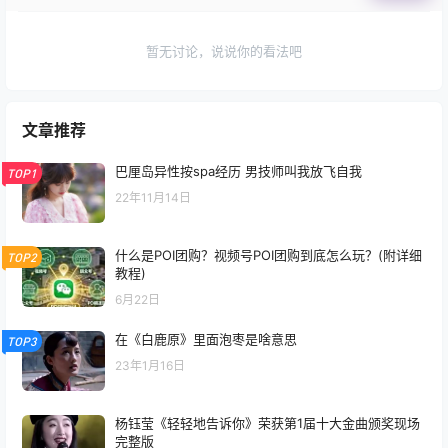
暂无讨论，说说你的看法吧
文章推荐
巴厘岛异性按spa经历 男技师叫我放飞自我
TOP1
22年11月14日
什么是POI团购？视频号POI团购到底怎么玩？(附详细
TOP2
教程)
6月22日
在《白鹿原》里面泡枣是啥意思
TOP3
23年1月16日
杨钰莹《轻轻地告诉你》荣获第1届十大金曲颁奖现场
完整版