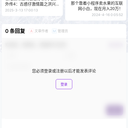
那个靠着小程序卖水果的互联
外传4：古惑仔激情篇之洪兴
网小白，现在月入20万！
大飞哥
2025-3-13 17:00:13
2024-4-16 0:05:52
0 条回复
文章作者
管理员
A
M
欢迎您，新朋友，感谢参与互动！
确认修改
您必须登录或注册以后才能发表评论
登录
提交