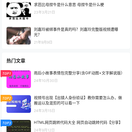
求芭比母捏牛是什么意思 母捏牛是什么梗
23年3月21日
刘嘉玲被绑事件是真的吗？刘嘉玲完整版视频遭曝
光？
21年9月9日
热门文章
雨后小故事表情包完整分享(含GIF动图+文字解说版）
TOP1
24年10月30日
视频号出现【出镜人身份验证】教你需要怎么办，做
TOP2
搬运以及混剪的可以看一下
24年3月15日
HTML网页跳转代码大全 网页自动跳转代码【分享】
TOP3
24年9月12日