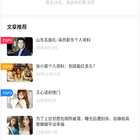
暂无讨论，说说你的看法吧
文章推荐
山东名面孔-演员靳东个人资料
TOP1
25年8月19日
张小斐个人资料：到底能红多久？
TOP2
24年12月27日
王心凌初夜门
TOP3
22年8月3日
为了上位甘愿在厕所被潜，曝光后遭封杀，后嫁给高
管婚姻平淡幸福
22年9月11日