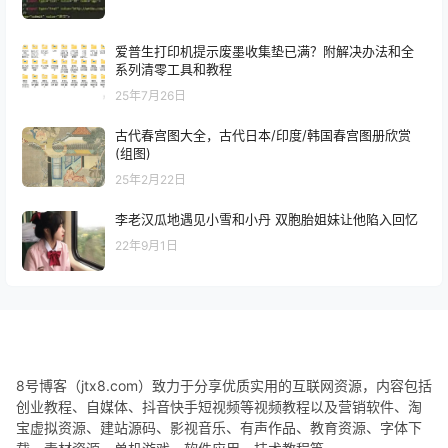
爱普生打印机提示废墨收集垫已满？附解决办法和全
系列清零工具和教程
25年7月26日
古代春宫图大全，古代日本/印度/韩国春宫图册欣赏
(组图)
25年2月22日
李老汉瓜地遇见小雪和小丹 双胞胎姐妹让他陷入回忆
22年9月1日
8号博客（jtx8.com）致力于分享优质实用的互联网资源，内容包括
创业教程、自媒体、抖音快手短视频等视频教程以及营销软件、淘
宝虚拟资源、建站源码、影视音乐、有声作品、教育资源、字体下