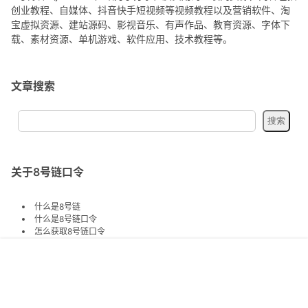
创业教程、自媒体、抖音快手短视频等视频教程以及营销软件、淘
宝虚拟资源、建站源码、影视音乐、有声作品、教育资源、字体下
载、素材资源、单机游戏、软件应用、技术教程等。
文章搜索
关于8号链口令
什么是8号链
什么是8号链口令
怎么获取8号链口令
8号链接下载
8号链口令
首页
专题
认证
搜索
菜单
我的
关注交流