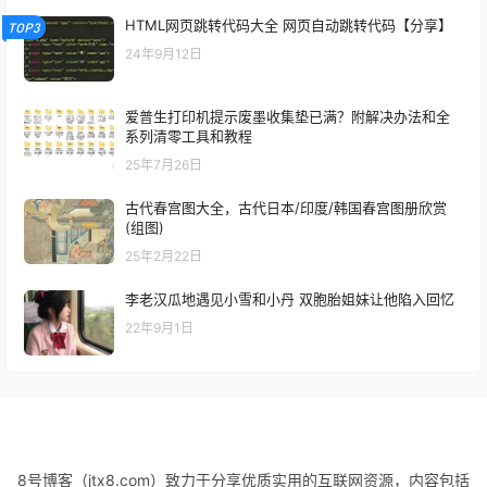
HTML网页跳转代码大全 网页自动跳转代码【分享】
TOP3
24年9月12日
爱普生打印机提示废墨收集垫已满？附解决办法和全
系列清零工具和教程
25年7月26日
古代春宫图大全，古代日本/印度/韩国春宫图册欣赏
(组图)
25年2月22日
李老汉瓜地遇见小雪和小丹 双胞胎姐妹让他陷入回忆
22年9月1日
8号博客（jtx8.com）致力于分享优质实用的互联网资源，内容包括