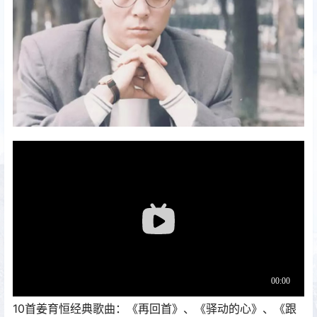
10首姜育恒经典歌曲：《再回首》、《驿动的心》、《跟