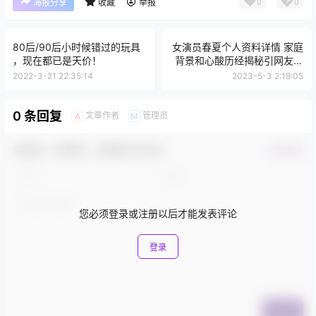
0
0
海报分享
收藏
举报
80后/90后小时候错过的玩具
女演员春夏个人资料详情 家庭
，现在都已是天价！
背景和心酸历经揭秘引网友心
疼
2022-3-21 22:35:14
2023-5-3 2:19:05
0 条回复
文章作者
管理员
A
M
欢迎您，新朋友，感谢参与互动！
确认修改
您必须登录或注册以后才能发表评论
登录
提交