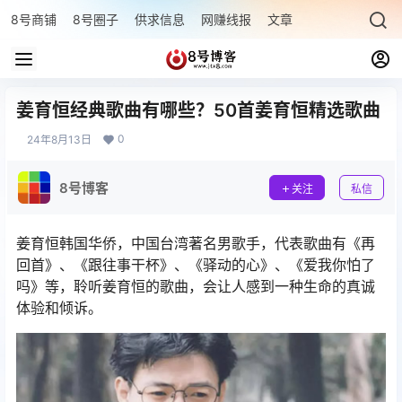
8号商铺
8号圈子
供求信息
网赚线报
文章专题
最新文章
姜育恒经典歌曲有哪些？50首姜育恒精选歌曲
0
24年8月13日
8号博客
关注
私信
姜育恒韩国华侨，中国台湾著名男歌手，代表歌曲有《再
回首》、《跟往事干杯》、《驿动的心》、《爱我你怕了
吗》等，聆听姜育恒的歌曲，会让人感到一种生命的真诚
体验和倾诉。