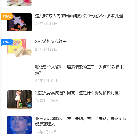
这几部“成人向”的动画电影 会让你忍不住多看几遍
TOP2
24年4月14日
3+2苏打夹心饼干
TOP3
24年8月23日
张信哲个人资料：唱遍情歌的王子，为何53岁仍未
婚？
22年4月10日
冯提莫身高成谜？网友：这是什么魔鬼拍摄角度？
24年11月29日
亚洲天后滨崎步，左耳失聪，右耳半失聪，舞蹈团队
都是聋哑人
22年1月20日