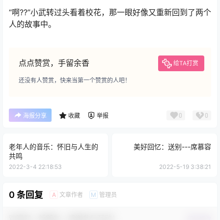
“啊??”小武转过头看着校花，那一眼好像又重新回到了两个
人的故事中。
点点赞赏，手留余香
给TA打赏
还没有人赞赏，快来当第一个赞赏的人吧！
0
0
海报分享
收藏
举报
老年人的音乐：怀旧与人生的
美好回忆：送别---席慕容
共鸣
2022-3-4 22:18:53
2022-5-19 3:38:21
0 条回复
文章作者
管理员
A
M
欢迎您，新朋友，感谢参与互动！
确认修改