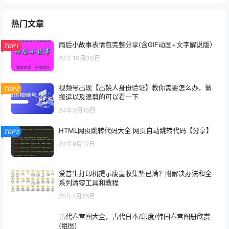
热门文章
雨后小故事表情包完整分享(含GIF动图+文字解说版）
TOP1
24年10月30日
视频号出现【出镜人身份验证】教你需要怎么办，做
TOP2
搬运以及混剪的可以看一下
24年3月15日
HTML网页跳转代码大全 网页自动跳转代码【分享】
TOP3
24年9月12日
爱普生打印机提示废墨收集垫已满？附解决办法和全
系列清零工具和教程
25年7月26日
古代春宫图大全，古代日本/印度/韩国春宫图册欣赏
(组图)