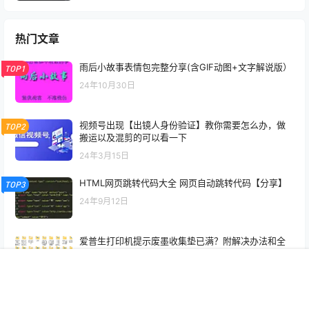
李羿慧一首《哑巴新娘》主题曲《真爱一世情》经典
TOP3
怀旧
22年7月12日
小学语文课本
22年9月20日
怀旧盘点：2020年至今 经典电视剧
22年9月16日
我和一个三十岁少妇的真实故事 那一夜暧昧的气氛让
人沉醉
24年9月4日
热门文章
首页
专题
认证
搜索
菜单
我的
雨后小故事表情包完整分享(含GIF动图+文字解说版）
TOP1
24年10月30日