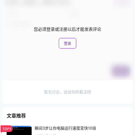
还没有人赞赏，快来当第一个赞赏的人吧！
0
0
海报分享
收藏
举报
整理思路
谭松韵最新照片造型甜美清新
教资截流，值得一做的项目
少女感十足，说18岁也会信
2022-7-20 9:21:44
2024-3-21 9:02:59
0 条回复
文章作者
管理员
A
M
欢迎您，新朋友，感谢参与互动！
确认修改
您必须登录或注册以后才能发表评论