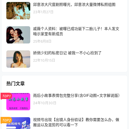
邱意浓大尺度剧照曝光，邱意浓大量微博私照组图
23年1月27日
戚薇个人资料：被曝已成功诞下二胎儿子！本人发文
暗示家里有新成员
25年6月8日
娇俏少妇的私密日记 被我一不小心捡到了
22年10月15日
热门文章
雨后小故事表情包完整分享(含GIF动图+文字解说版）
TOP1
24年10月30日
视频号出现【出镜人身份验证】教你需要怎么办，做
TOP2
搬运以及混剪的可以看一下