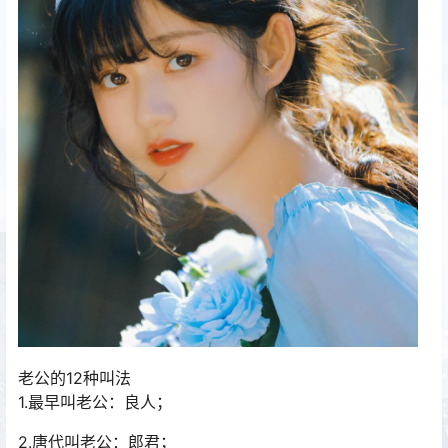
老公的12种叫法
1.最早叫老公：良人；
2.唐代叫老公：郎君；