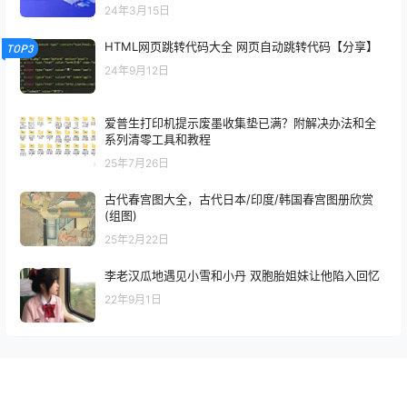
24年3月15日
HTML网页跳转代码大全 网页自动跳转代码【分享】
TOP3
24年9月12日
爱普生打印机提示废墨收集垫已满？附解决办法和全
系列清零工具和教程
25年7月26日
古代春宫图大全，古代日本/印度/韩国春宫图册欣赏
(组图)
25年2月22日
李老汉瓜地遇见小雪和小丹 双胞胎姐妹让他陷入回忆
22年9月1日