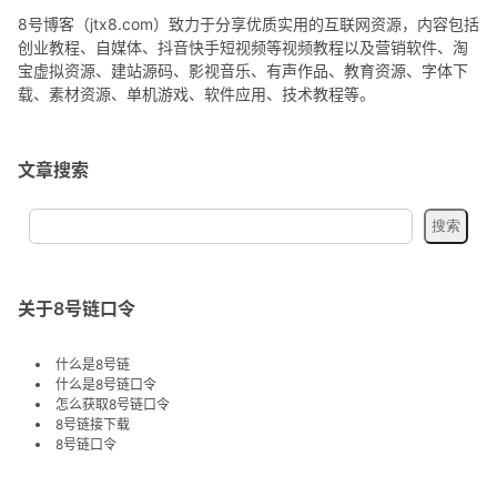
8号博客（jtx8.com）致力于分享优质实用的互联网资源，内容包括
创业教程、自媒体、抖音快手短视频等视频教程以及营销软件、淘
宝虚拟资源、建站源码、影视音乐、有声作品、教育资源、字体下
载、素材资源、单机游戏、软件应用、技术教程等。
文章搜索
关于8号链口令
什么是8号链
什么是8号链口令
怎么获取8号链口令
8号链接下载
8号链口令