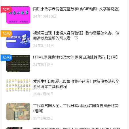
雨后小故事表情包完整分享(含GIF动图+文字解说版）
TOP1
24年10月30日
视频号出现【出镜人身份验证】教你需要怎么办，做
TOP2
搬运以及混剪的可以看一下
24年3月15日
HTML网页跳转代码大全 网页自动跳转代码【分享】
TOP3
24年9月12日
爱普生打印机提示废墨收集垫已满？附解决办法和全
系列清零工具和教程
25年7月26日
古代春宫图大全，古代日本/印度/韩国春宫图册欣赏
(组图)
25年2月22日