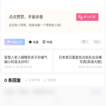
点点赞赏，手留余香
给TA打赏
还没有人赞赏，快来当第一个赞赏的人吧！
0
0
海报分享
收藏
举报
家里人老人越晚死去子孙福气
日本昔日童星安达佑实出全裸
越小的说法对吗？
写真[高清大图]
2023-2-14 20:57:44
2021-6-5 2:14:52
0 条回复
文章作者
管理员
A
M
欢迎您，新朋友，感谢参与互动！
确认修改