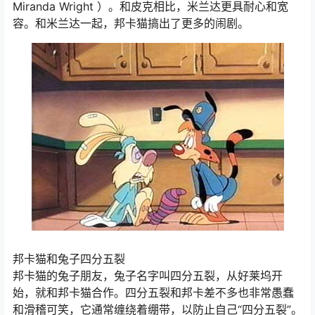
Miranda Wright ）。和皮克相比，米兰达更具耐心和宽
容。和米兰达一起，邦卡猫搞出了更多的闹剧。
邦卡猫和兔子四分五裂
邦卡猫的兔子朋友，兔子名字叫四分五裂，从好莱坞开
始，就和邦卡猫合作。四分五裂和邦卡差不多也非常愚蠢
和滑稽可笑，它通常缠绕着绷带，以防止自己“四分五裂”。