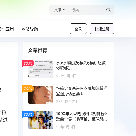
文章
软件应用
网站导航
登录
快速注册
文章推荐
水果姐骚扰男模?男模讲述被
TOP1
侵犯经过
23年3月3日
性感少女吊带内衣酥胸翘臀浴
TOP2
故
室湿身诱惑套图
23年12月21日
个称
1990年大型电视剧《封神榜》
TOP3
歌曲全集（毛阿敏、谭咏麟、
钻进
屠洪刚、孙美娜、纪晓兰等演
22年1月8日
唱）