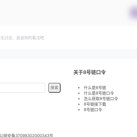
暂无讨论，说说你的看法吧
关于8号链口令
什么是8号链
什么是8号链口令
怎么获取8号链口令
8号链接下载
8号链口令
公网安备37098302000343号