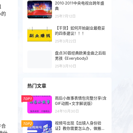
2010·2011中央电视台跨年盛
姐
典
心的
25年7月12日
【干货】如何开始副业最稳妥
的四条建议！！！
25年3月22日
盘点30首经典欧美金曲之后街
男孩《Everybody》
25年3月10日
热门文章
雨后小故事表情包完整分享(含
TOP1
GIF动图+文字解说版）
24年10月30日
视频号出现【出镜人身份验
TOP2
许合
证】教你需要怎么办，做搬运
做什