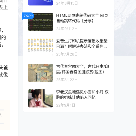
以及混剪的可以看一下
24年3月15日
去上
HTML网页跳转代码大全 网页
TOP3
自动跳转代码【分享】
24年9月12日
节，
到的
爱普生打印机提示废墨收集垫
画，
已满？附解决办法和全系列清
零工具和教程
25年7月26日
古代春宫图大全，古代日本/印
头爸
度/韩国春宫图册欣赏(组图)
就像
25年2月22日
李老汉瓜地遇见小雪和小丹 双
胞胎姐妹让他陷入回忆
22年9月1日
人