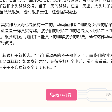
子就和小头爸爸交换，当了一天的爸爸。在这一天里，大头儿子
现当爸爸很累，要付很多责任，还要懂得谦让。
，其实作为父母也是值得一看的。动画里作者合理想象出来的情
、蓝星星一样真实有趣。孩子们的眼睛看到的总是大人眼睛看不
真，很多时候，我们并不能真正的理解孩子的想法，通过这部动
进行教育。
。转眼儿子就长大。” 当年看动画的孩子都长大了，而我们的“小
和父母聊聊：如果身处异地，记得多打几个电话，常回家看看。
一辈子不容易就图个团团圆圆。”
给TA打赏
共0