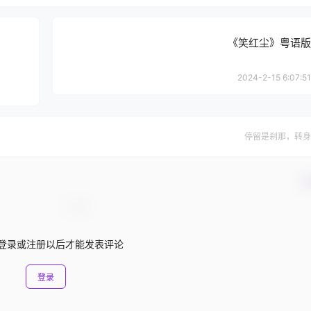
《笑红尘》粤语版
2024-2-15 6:07:51
停留是刹那，转身
确
登录或注册以后才能发表评论
登录