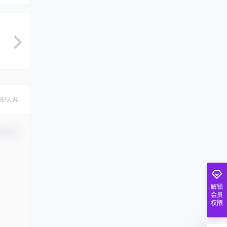
即天涯
认修改
解锁
会员
权限