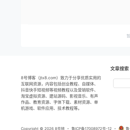
文章搜索
8号博客（jtx8.com）致力于分享优质实用的
互联网资源，内容包括创业教程、自媒体、
抖音快手短视频等视频教程以及营销软件、
淘宝虚拟资源、建站源码、影视音乐、有声
作品、教育资源、字体下载、素材资源、单
机游戏、软件应用、技术教程等。
Copyright © 2026
8号链
・
鲁ICP备17008972号-12
・
鲁