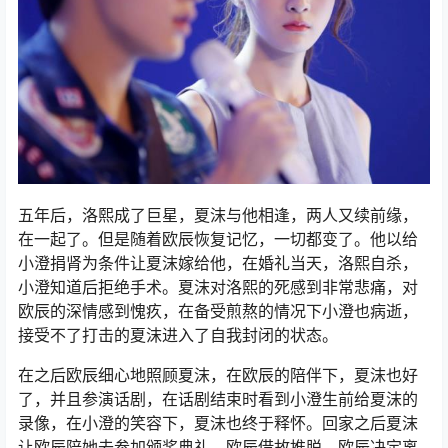
五年后，洛熙成了巨星，夏沫与他相逢，两人又续前缘，
在一起了。但是随着欧辰恢复记忆，一切都变了。他以给
小澄捐肾为条件让夏沫嫁给他，在婚礼当天，洛熙自杀，
小澄知道后拒绝手术。夏沫对洛熙的死感到非常悲痛，对
欧辰的深情感到愧疚，在备受煎熬的情况下小澄也病逝，
接受不了打击的夏沫进入了自我封闭的状态。
在之后欧辰细心地照顾夏沫，在欧辰的陪伴下，夏沫也好
了，并且参演话剧，在话剧结束时看到小澄生前给夏沫的
录像，在小澄的笑容下，夏沫也终于释怀。回家之后夏沫
让欧辰陪她去参加颁奖典礼，欧辰借故推脱，欧辰决定离