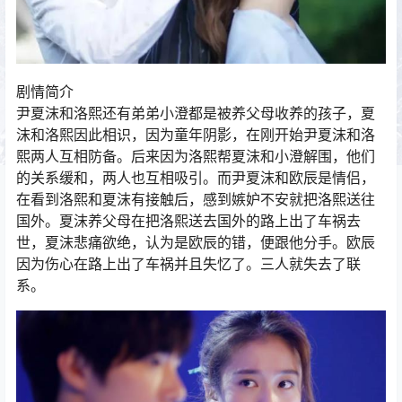
剧情简介
尹夏沫和洛熙还有弟弟小澄都是被养父母收养的孩子，夏
沫和洛熙因此相识，因为童年阴影，在刚开始尹夏沫和洛
熙两人互相防备。后来因为洛熙帮夏沫和小澄解围，他们
的关系缓和，两人也互相吸引。而尹夏沫和欧辰是情侣，
在看到洛熙和夏沫有接触后，感到嫉妒不安就把洛熙送往
国外。夏沫养父母在把洛熙送去国外的路上出了车祸去
世，夏沫悲痛欲绝，认为是欧辰的错，便跟他分手。欧辰
因为伤心在路上出了车祸并且失忆了。三人就失去了联
系。