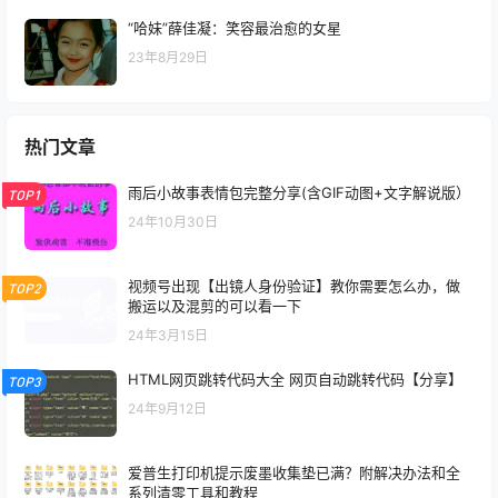
“哈妹”薛佳凝：笑容最治愈的女星
23年8月29日
热门文章
雨后小故事表情包完整分享(含GIF动图+文字解说版）
TOP1
24年10月30日
视频号出现【出镜人身份验证】教你需要怎么办，做
TOP2
搬运以及混剪的可以看一下
24年3月15日
HTML网页跳转代码大全 网页自动跳转代码【分享】
TOP3
24年9月12日
爱普生打印机提示废墨收集垫已满？附解决办法和全
系列清零工具和教程