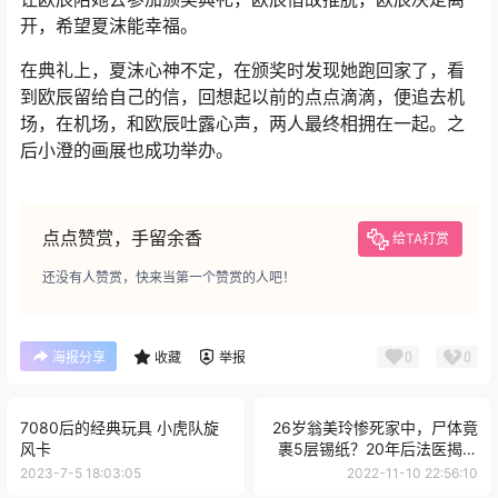
开，希望夏沫能幸福。
在典礼上，夏沫心神不定，在颁奖时发现她跑回家了，看
到欧辰留给自己的信，回想起以前的点点滴滴，便追去机
场，在机场，和欧辰吐露心声，两人最终相拥在一起。之
后小澄的画展也成功举办。
点点赞赏，手留余香
给TA打赏
还没有人赞赏，快来当第一个赞赏的人吧！
0
0
海报分享
收藏
举报
7080后的经典玩具 小虎队旋
26岁翁美玲惨死家中，尸体竟
风卡
裹5层锡纸？20年后法医揭开
惊人秘密
2023-7-5 18:03:05
2022-11-10 22:56:10