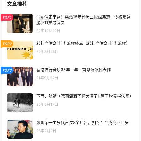
文章推荐
闫妮情史丰富！离婚15年经历三段姐弟恋，今被曝劈
TOP1
腿小11岁男演员
22年10月12日
彩虹岛传奇1任务流程终章（彩虹岛传奇1任务流程）
TOP2
22年8月25日
香港流行音乐35年一年一首粤语歌代表作
TOP3
21年9月22日
下雨，随笔（嗯啊灌满了啊太深了H管子吹奏指法图）
25年8月17日
张国荣一生只代言过3个广告，如今个个成商业巨头
25年2月2日