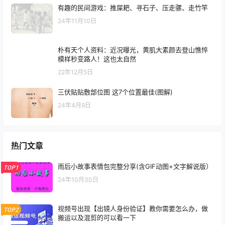
有趣的民间游戏：推屎耙、寻石子、压走骡、走竹竿
24年11月10日
朴有天个人资料：近况曝光，黄肌大素颜去登山憔悴
模样秒变路人！这也太自然
22年12月5日
三伏贴贴敷部位图 这7个位置最佳(图解)
24年4月9日
热门文章
雨后小故事表情包完整分享(含GIF动图+文字解说版）
TOP1
24年10月30日
视频号出现【出镜人身份验证】教你需要怎么办，做
TOP2
搬运以及混剪的可以看一下