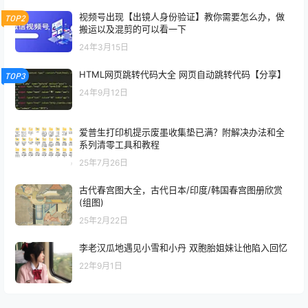
视频号出现【出镜人身份验证】教你需要怎么办，做
TOP2
搬运以及混剪的可以看一下
24年3月15日
HTML网页跳转代码大全 网页自动跳转代码【分享】
TOP3
24年9月12日
爱普生打印机提示废墨收集垫已满？附解决办法和全
系列清零工具和教程
25年7月26日
古代春宫图大全，古代日本/印度/韩国春宫图册欣赏
(组图)
25年2月22日
李老汉瓜地遇见小雪和小丹 双胞胎姐妹让他陷入回忆
22年9月1日