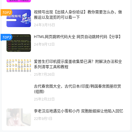
视频号出现【出镜人身份验证】教你需要怎么办，做
TOP2
搬运以及混剪的可以看一下
24年3月15日
HTML网页跳转代码大全 网页自动跳转代码【分享】
TOP3
24年9月12日
爱普生打印机提示废墨收集垫已满？附解决办法和全
系列清零工具和教程
25年7月26日
古代春宫图大全，古代日本/印度/韩国春宫图册欣赏
(组图)
25年2月22日
李老汉瓜地遇见小雪和小丹 双胞胎姐妹让他陷入回忆
22年9月1日