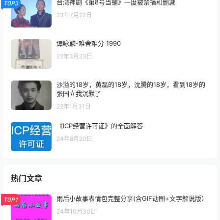
台湾神剧《第8号当铺》一度被禁播和删减
TOP3
23年7月22日
谭咏麟-难舍难分 1990
22年3月23日
沙溢的18岁，黄磊的18岁，沈腾的18岁，看到18岁的
张国立我沉默了
22年1月31日
《ICP经营许可证》的全面解答
24年8月20日
热门文章
雨后小故事表情包完整分享(含GIF动图+文字解说版）
TOP1
24年10月30日