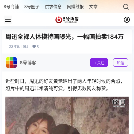
8号商铺
8号圈子
供求信息
网赚线报
文章专题
最新文章
周迅全裸人体模特画曝光，一幅画拍卖184万
0
23年5月9日
8号博客
关注
私信
近些时日，周迅的好友黄觉晒出了两人年轻时候的合照，
照片中的周迅非常清纯可爱，引得无数网友称赞。