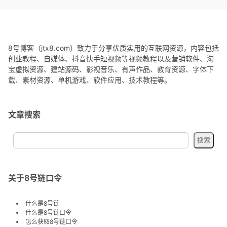
8号博客（jtx8.com）致力于分享优质实用的互联网资源，内容包括
创业教程、自媒体、抖音快手短视频等视频教程以及营销软件、淘
宝虚拟资源、建站源码、影视音乐、有声作品、教育资源、字体下
载、素材资源、单机游戏、软件应用、技术教程等。
文章搜索
关于8号链口令
什么是8号链
什么是8号链口令
怎么获取8号链口令