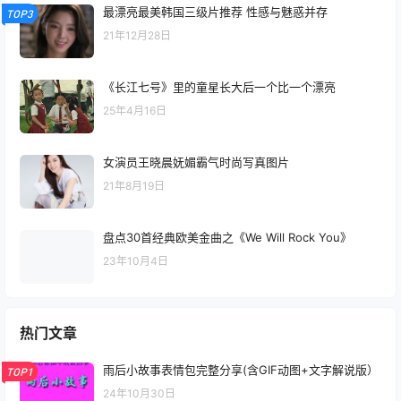
最漂亮最美韩国三级片推荐 性感与魅惑并存
TOP3
21年12月28日
《长江七号》里的童星长大后一个比一个漂亮
25年4月16日
女演员王晓晨妩媚霸气时尚写真图片
21年8月19日
盘点30首经典欧美金曲之《We Will Rock You》
23年10月4日
热门文章
雨后小故事表情包完整分享(含GIF动图+文字解说版）
TOP1
24年10月30日