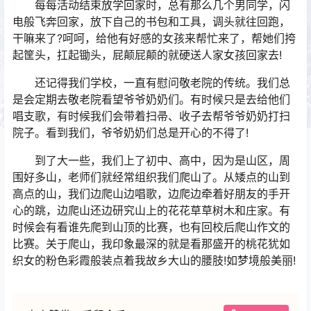
每每活动结束放学回家时，总有那么几个男同学，闪
电般飞奔回家，放下自己的书包和工具，调头就往回跑，
干嘛来了?呵呵，给他有好感的女孩来帮忙来了，帮她们挎
起筐头，扛起锄头，屁颠屁颠的就硬送人家女孩回家去!
还记得我们学校，一直有慰问敬老院的传统。我们总
是会定期去敬老院看望爷爷奶奶们。有时候只是去给他们
唱支歌，有时候我们会带着扫帚、收子去帮爷爷奶奶打扫
院子。看到我们，爷爷奶奶们总是开心的不得了!
到了大一些，我们上了初中、高中，因为是山区，周
围好多山，老师们就经常组织我们爬山了。从矮点的山到
高点的山，我们边爬山边唱歌，边爬边牵着好朋友的手开
心的跳，边爬山还边研究山上的花花草草树木和庄家。有
时候会有看谁先爬到山顶的比赛，也有回校后爬山作文的
比赛。关于爬山，我印象最深的就是看那盛开的桃花犹如
织女的粉色彩霞般装点着我故乡大山的腰肢!如梦境般美丽!