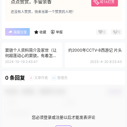
点点赞赏，手留余香
给TA打赏
还没有人赞赏，快来当第一个赞赏的人吧！
0
0
海报分享
收藏
举报
窦骁个人资料简介及家世（​让
约2000年CCTV-8西游记 片头
何超莲动心的窦骁，有着怎样
的人生经历？）
2024-10-19 2:45:47
2023-4-20 8:23:43
0 条回复
文章作者
管理员
A
M
欢迎您，新朋友，感谢参与互动！
确认修改
您必须登录或注册以后才能发表评论