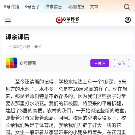
8号商铺
8号圈子
供求信息
网赚线报
文章专题
最新文章
课余课后
0
22年5月25日
8号博客
关注
私信
至今还清晰的记得，学校东墙边上有一个1多深、5米
见方的水池子，水不多，总是在20厘米高的样子。现在想
来，那是老师们特意不敢存多的，因为我们这些孩子时常
要去那里打水浇花。我们的新校园，将原来的平房拆翻，
建起了3层的高楼，农村的我们，一开始对这些新的教室，
即带着兴奋又带着恐高。呵呵。校园的空地变得多了，校
长给我们留足了体育场，就给我们开辟了好大一块的花
园。女生一般带着从家里带来的小锄头和筐头，在花园里