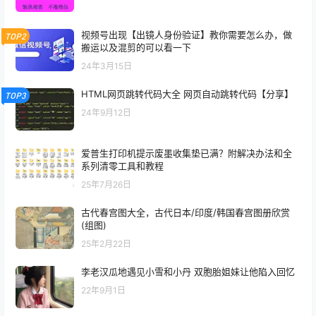
视频号出现【出镜人身份验证】教你需要怎么办，做
TOP2
搬运以及混剪的可以看一下
24年3月15日
HTML网页跳转代码大全 网页自动跳转代码【分享】
TOP3
24年9月12日
爱普生打印机提示废墨收集垫已满？附解决办法和全
系列清零工具和教程
25年7月26日
古代春宫图大全，古代日本/印度/韩国春宫图册欣赏
(组图)
25年2月22日
李老汉瓜地遇见小雪和小丹 双胞胎姐妹让他陷入回忆
22年9月1日