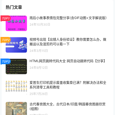
热门文章
雨后小故事表情包完整分享(含GIF动图+文字解说版）
TOP1
24年10月30日
视频号出现【出镜人身份验证】教你需要怎么办，做
TOP2
搬运以及混剪的可以看一下
24年3月15日
HTML网页跳转代码大全 网页自动跳转代码【分享】
TOP3
24年9月12日
爱普生打印机提示废墨收集垫已满？附解决办法和全
系列清零工具和教程
25年7月26日
古代春宫图大全，古代日本/印度/韩国春宫图册欣赏
(组图)