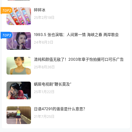
碎碎冰
TOP2
25年2月19日
1993.5 张也演唱：人间第一情 海峡之春 两岸歌会
TOP3
24年6月3日
清纯和颜值无敌了！2003年章子怡拍摄可口可乐广告
25年8月26日
蜗居电视剧“鞭长莫及”
25年1月22日
日语47291的谐音是什么意思？
21年7月25日