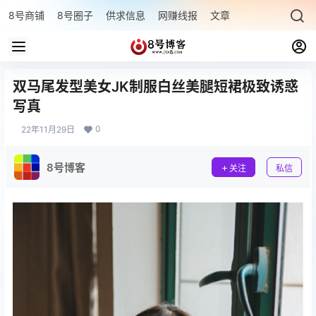
8号商铺
8号圈子
供求信息
网赚线报
文章专题
最新文章
双马尾发型美女JK制服白丝美腿短裙极致诱惑
写真
0
22年11月29日
8号博客
关注
私信