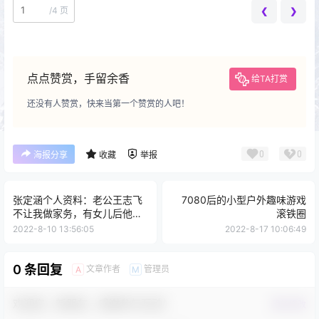
/
4 页
❮
❯
点点赞赏，手留余香
给TA打赏
还没有人赞赏，快来当第一个赞赏的人吧！
0
0
海报分享
收藏
举报
张定涵个人资料：老公王志飞
7080后的小型户外趣味游戏
不让我做家务，有女儿后他带
滚铁圈
得多，是模范爸爸
2022-8-10 13:56:05
2022-8-17 10:06:49
0 条回复
文章作者
管理员
A
M
欢迎您，新朋友，感谢参与互动！
确认修改