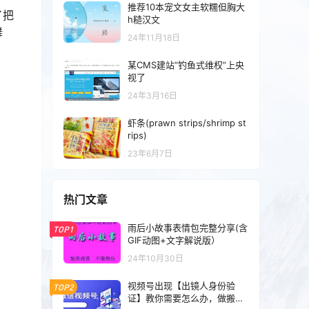
推荐10本宠文女主软糯但胸大
了把
h糙汉文
舞
24年11月18日
某CMS建站“钓鱼式维权”上央
视了
24年3月16日
虾条(prawn strips/shrimp st
rips)
23年6月7日
热门文章
雨后小故事表情包完整分享(含
TOP1
GIF动图+文字解说版）
24年10月30日
视频号出现【出镜人身份验
TOP2
证】教你需要怎么办，做搬运