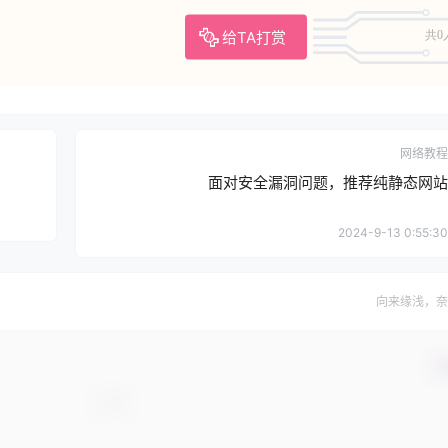
给TA打赏
共0
网络教程
面对安全漏洞问题，推荐纯静态网站
2024-9-13 0:55:30
向来缘浅，奈
确