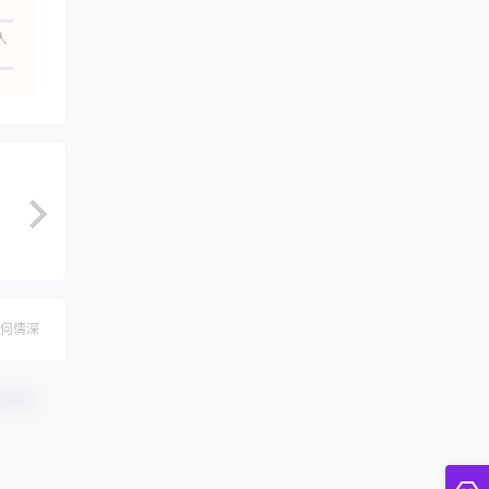
人
何情深
认修改