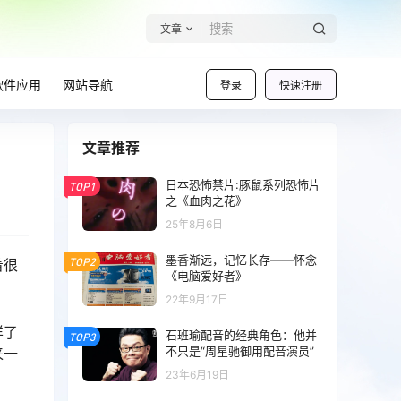
文章
软件应用
网站导航
登录
快速注册
文章推荐
日本恐怖禁片:豚鼠系列恐怖片
TOP1
之‌《血肉之花》
25年8月6日
墨香渐远，记忆长存——怀念
TOP2
着很
《电脑爱好者》
22年9月17日
样了
石班瑜配音的经典角色：他并
TOP3
不只是“周星驰御用配音演员”
来一
23年6月19日