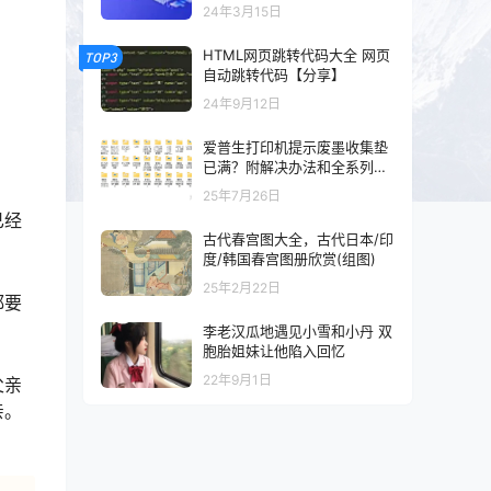
以及混剪的可以看一下
24年3月15日
HTML网页跳转代码大全 网页
TOP3
自动跳转代码【分享】
24年9月12日
爱普生打印机提示废墨收集垫
已满？附解决办法和全系列清
零工具和教程
25年7月26日
已经
古代春宫图大全，古代日本/印
度/韩国春宫图册欣赏(组图)
25年2月22日
都要
李老汉瓜地遇见小雪和小丹 双
胞胎姐妹让他陷入回忆
22年9月1日
父亲
亲。