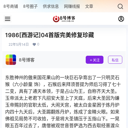
8号商铺
8号圈子
供求信息
网赚线报
文章专题
最新文章
1986[西游记]04首版完美修复珍藏
0
22年5月14日
8号博客
关注
私信
东胜神州的傲来国花果山的一块巨石孕育出了一只明灵石
猴（六小龄童 饰），石猴后来拜须菩提为师后习得了七十
二变，具有了通天本领，于是占山为王，自称齐天大圣。
玉帝派太上老君下凡招安大圣上了天庭，后来大圣因为嫌
玉帝赐封的官职太低，大闹天宫，被太白金星困于炼丹炉
内四十九天后，大圣踢翻炼丹炉，炼成了金睛火眼。如来
佛祖见局势不可收拾，于是将大圣镇压于五指山下。一晃
眼五百年过去了，唐僧被观世音菩萨选为西去取经普渡众