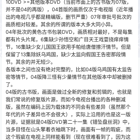
10DVD >=其他版本DVD（当前市面上的古书版为07版，
并不是04的再版），04首版的画质仅次于电视版（近年播
出的电视几乎都是精编版，删节严重）07年审批号批次的
画质相对较差。其余的所谓的版本大多大同小异。
04年批次的黄色古书包装DVD，画质相对最好，不是每集
都有片头片尾，6集缺少孙悟空和广目天王戏耍挠痒痒情
节，16集缺少女儿国国王欲用手帕给唐僧擦汗情节。但是
保留了13集除妖乌鸡国，缺少太监向假国王告密那段情
节。其余的并无短少。
各版本之间也没有绝对完整的，比如04版乌鸡国有太监告
密等情节，04版降三怪有少量情节在其他版本中却被删掉
了。
04版的古书版，画面是做过全新的修复和剪辑的，也就是
我们常说的修复版片源，而如今电视台播出的各种删减
版，虽然在编码上因为载体的不同会有些差异（虽然那个
年代的片子差异也不会很大），实际上沿用的也是这一版
片源，证据就是04版DVD第二十一集《错坠盘丝洞》中，
当多目怪在山头擎着衣袖跳下时，画面有一帧的瑕疵，而
这个瑕疵在电视上同样能看到（现在很难看到了，因为这