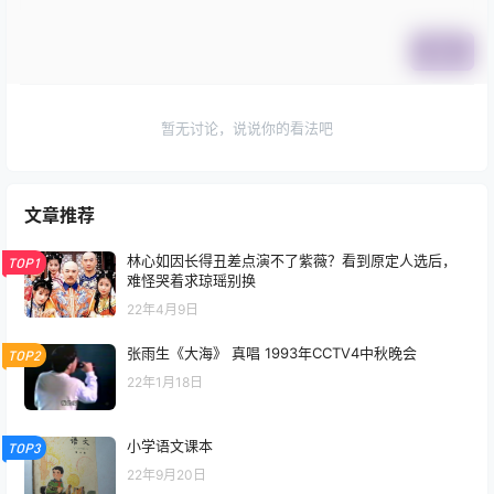
提交
暂无讨论，说说你的看法吧
文章推荐
林心如因长得丑差点演不了紫薇？看到原定人选后，
TOP1
难怪哭着求琼瑶别换
22年4月9日
张雨生《大海》 真唱 1993年CCTV4中秋晚会
TOP2
22年1月18日
小学语文课本
TOP3
22年9月20日