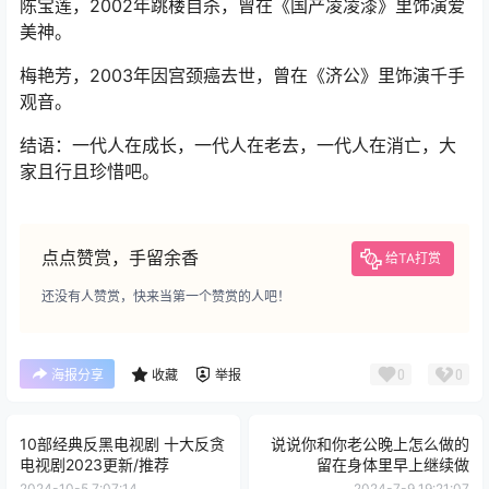
陈宝莲，2002年跳楼自杀，曾在《国产凌凌漆》里饰演爱
美神。
梅艳芳，2003年因宫颈癌去世，曾在《济公》里饰演千手
观音。
结语：一代人在成长，一代人在老去，一代人在消亡，大
家且行且珍惜吧。
点点赞赏，手留余香
给TA打赏
还没有人赞赏，快来当第一个赞赏的人吧！
0
0
海报分享
收藏
举报
10部经典反黑电视剧 十大反贪
说说你和你老公晚上怎么做的
电视剧2023更新/推荐
留在身体里早上继续做
2024-10-5 7:07:14
2024-7-9 19:21:07