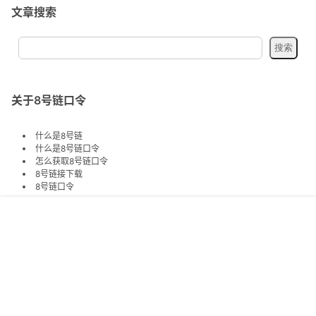
文章搜索
关于8号链口令
什么是8号链
什么是8号链口令
怎么获取8号链口令
8号链接下载
8号链口令
首页
专题
认证
搜索
菜单
我的
关注交流