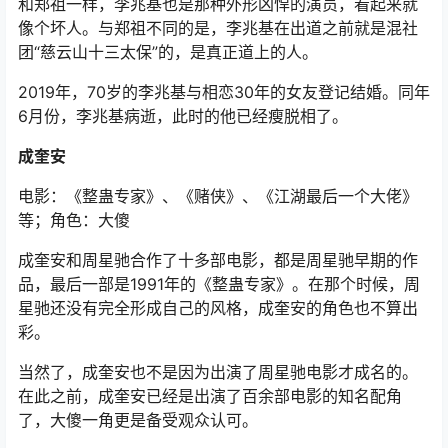
和郑祖一样，李兆基也是那种外形凶悍的演员，看起来就
像个坏人。与郑祖不同的是，李兆基在出道之前就是混社
团“慈云山十三太保”的，是真正道上的人。
2019年，70岁的李兆基与相恋30年的女友登记结婚。同年
6月份，李兆基病逝，此时的他已经瘦脱相了。
成奎安
电影：《整蛊专家》、《赌侠》、《江湖最后一个大佬》
等；角色：大傻
成奎安和周星驰合作了十多部电影，都是周星驰早期的作
品，最后一部是1991年的《整蛊专家》。在那个时候，周
星驰还没有完全形成自己的风格，成奎安的角色也不算出
彩。
当然了，成奎安也不是因为出演了周星驰电影才成名的。
在此之前，成奎安已经是出演了百余部电影的知名配角
了，大傻一角更是备受观众认可。