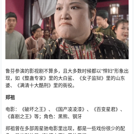
鲁芬参演的影视剧不算多，且大多数时候都以“悍妇”形象出
现，如《整蛊专家》里的大白鲨、《女子监狱》里的山东
婆、《满清十大酷刑》里的衙役。
郑祖
电影：《破坏之王》、《国产凌凌漆》、《百变星君》、
《喜剧之王》等；角色：黑熊、钢牙
郑祖曾在多部周星驰电影里出现，都是一些戏份很少的配