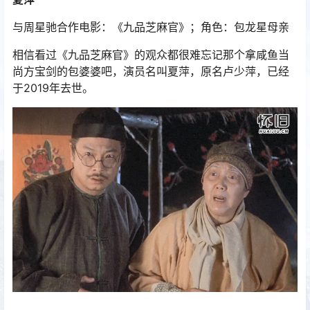
与周星驰合作电影：《九品芝麻官》；角色：包龙星母亲
相信看过《九品芝麻官》的观众都很难忘记那个拿咸鱼当
尚方宝剑的包婆婆吧，演员名叫夏萍，原名卢少萍，已经
于2019年去世。