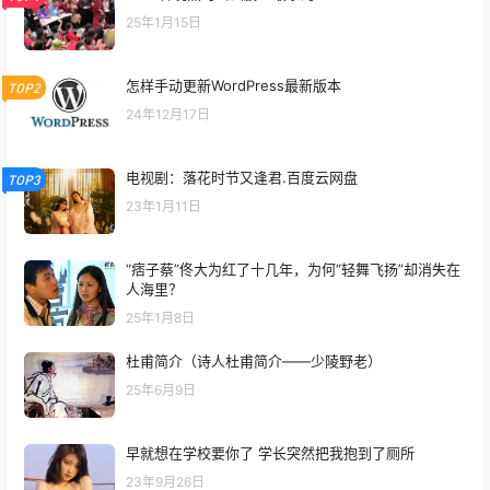
25年1月15日
怎样手动更新WordPress最新版本
TOP2
24年12月17日
电视剧：落花时节又逢君.百度云网盘
TOP3
23年1月11日
“痞子蔡”佟大为红了十几年，为何“轻舞飞扬”却消失在
人海里？
25年1月8日
杜甫简介（诗人杜甫简介——少陵野老）
25年6月9日
早就想在学校要你了 学长突然把我抱到了厕所
23年9月26日