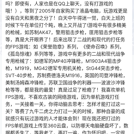
吗？即使有，人家也是在QQ上聊天，没有打游戏的
哦！），等到了2005年自家购买了液晶电脑，玩游戏更是
没有白天和黑夜之分了！白天中午得迷一觉，白天上班的
时候下午在单位打个盹，晚上又开战了!游戏中有很多精美
的枪械，如苏制AK47，警用狙击步枪，匪用狙击步枪等
等，真是大开眼界了！后来出现了二战的和现代的打任务
的FPS游戏：如《荣誉勋章》系列，《使命召唤》系列，
《孤岛惊魂》系列等等，游戏中有更多的二战和现代战争
专用枪械了：如德军的MP40冲锋枪，M1903A4狙击步
枪，M1919，MG42德军专用机关枪，StG44突击步枪，
SVT-40步枪，苏制费德洛夫M1916，英国的司登冲锋枪，
美制汤姆森冲锋枪，苏联卫国战争的利器——波波沙冲锋
枪等等，都是我的最爱！真是过足了枪瘾了！我喜欢单机
FPS游戏，不喜欢古装的网络游戏，因为单机游戏打任
务，一关接着一关，你得动脑去思考：怎样才能打过这一
关？等费了九牛二虎之力打过一关的时候，那种自豪的成
就感只有玩过游戏的人才能体会到！现在我还把打过的
FPS单机游戏上传至360云盘，以防哪天电脑硬盘坏了，数
据都丢失了，等我老了，再打一遍，作为怀旧吧，一定很