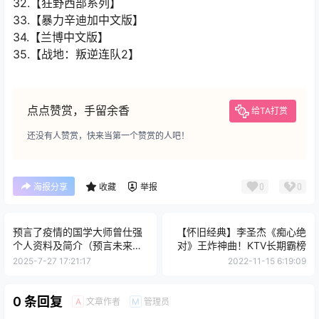
32.【狂野西部系列】
33.【暴力辛迪加中文版】
34.【兰博中文版】
35.【战地：叛逆连队2】
点点赞赏，手留余香
给TA打赏
还没有人赞赏，快来当第一个赞赏的人吧！
0
0
海报分享
收藏
举报
预言了疫情的国学大师曾仕强
【怀旧经典】李圣杰《痴心绝
个人资料及简介（预言未来要
对》王炸神曲！KTV长期霸榜
缺粮？）
2025-7-27 17:21:17
2022-11-15 6:19:09
0 条回复
文章作者
管理员
A
M