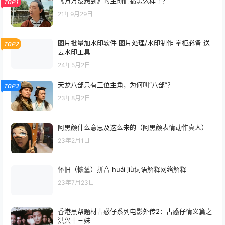
《万万没想到》的主创们都怎么样了？
TOP1
21年9月29日
图片批量加水印软件 图片处理/水印制作 掌柜必备 送
TOP2
去水印工具
24年5月2日
天龙八部只有三位主角，为何叫“八部”？
TOP3
23年8月2日
阿黑颜什么意思及这么来的（阿黑颜表情动作真人）
23年2月1日
怀旧（懷舊）拼音 huái jiù词语解释网络解释
23年7月23日
香港黑帮题材古惑仔系列电影外传2：古惑仔情义篇之
洪兴十三妹