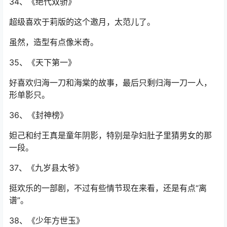
34、《绝代双骄》
超级喜欢于莉版的这个邀月，太范儿了。
虽然，造型有点像米奇。
35、《天下第一》
好喜欢归海一刀和海棠的故事，最后只剩归海一刀一人，
形单影只。
36、《封神榜》
妲己和纣王真是童年阴影，特别是孕妇肚子里猜男女的那
一段。
37、《九岁县太爷》
挺欢乐的一部剧，不过有些情节现在来看，还是有点“离
谱”。
38、《少年方世玉》