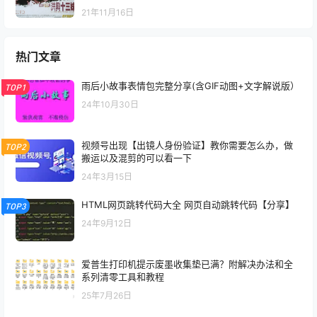
21年11月16日
热门文章
雨后小故事表情包完整分享(含GIF动图+文字解说版）
TOP1
24年10月30日
视频号出现【出镜人身份验证】教你需要怎么办，做
TOP2
搬运以及混剪的可以看一下
24年3月15日
HTML网页跳转代码大全 网页自动跳转代码【分享】
TOP3
24年9月12日
爱普生打印机提示废墨收集垫已满？附解决办法和全
系列清零工具和教程
25年7月26日