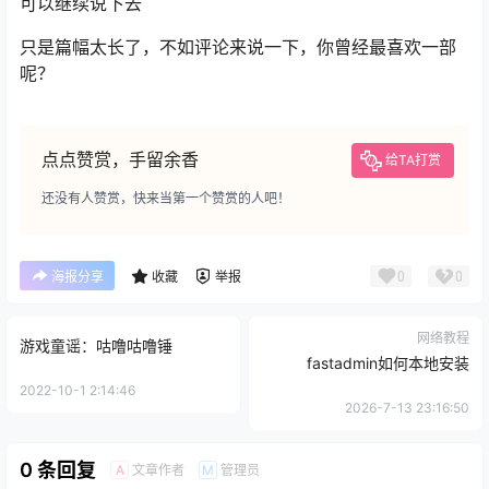
可以继续说下去
只是篇幅太长了，不如评论来说一下，你曾经最喜欢一部
呢？
点点赞赏，手留余香
给TA打赏
还没有人赞赏，快来当第一个赞赏的人吧！
0
0
海报分享
收藏
举报
网络教程
游戏童谣：咕噜咕噜锤
fastadmin如何本地安装
2022-10-1 2:14:46
2026-7-13 23:16:50
0 条回复
文章作者
管理员
A
M