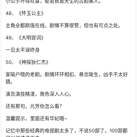
小公子坏得欢喜，壁君就是天生的古韵美人。
48、《怀玉公主》
主角全都颜值在线，剧情不算很赞，但也有可点之处。
49、《大明宫词》
一见太平误终身
50、《神探狄仁杰》
家喻户晓的老剧。剧情环环相扣、悬念陡生，凶手不太好
猜。
演员演技精湛，角色深入人心。
还有那句，元芳你怎么看？
温馨提示，里面还有华妃哦~
记忆中那些经典的电视剧太多了，不说50部了，100部都