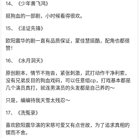
14、《少年黄飞鸿》
挺狗血的一部剧，小时候看得很欢。
15、《法证先锋》
欧阳震华的剧一直有品质保证，蒙佳慧挺酷，配角也都很
赞！
16、《水月洞天》
原创剧本，情节不拖沓，紧张刺激，武打动作干净利索，
没有兄弟反目的狗血戏码，可以任意组cp，打戏基本都是
几个演员真打，就连男演员的头发都是自己养的～
只是，编编待我天雪太残忍～
17、《洗冤录》
喜欢欧阳震华演的宋慈可爱又有点世故，为了追求真相的
锲而不舍。