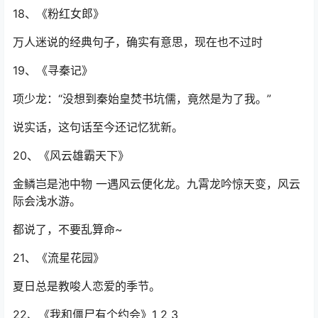
18、《粉红女郎》
万人迷说的经典句子，确实有意思，现在也不过时
19、《寻秦记》
项少龙：“没想到秦始皇焚书坑儒，竟然是为了我。”
说实话，这句话至今还记忆犹新。
20、《风云雄霸天下》
金鳞岂是池中物 一遇风云便化龙。九霄龙吟惊天变，风云
际会浅水游。
都说了，不要乱算命~
21、《流星花园》
夏日总是教唆人恋爱的季节。
22、《我和僵尸有个约会》1 2 3