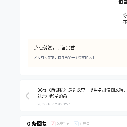
怕
点点赞赏，手留余香
还没有人赞赏，快来当第一个赞赏的人吧！
86版《西游记》最强龙套，以男身出演蜘蛛精
过六小龄童的命
2024-10-12 8:43:57
0 条回复
文章作者
管理员
A
M