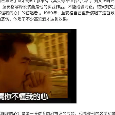
自己忘记了磁带的B面就录有《其实你不懂我的心》。刘文正听完
。童安格解释说该曲是他的实验作品，不能给裘海正，结果刘文
懂我的心》的首唱者 。1989年，童安格自己重新演唱了这首歌
的悲伤，他喝了不少高粱酒才达到效果。
你不懂我的心》是第一张进入内地市场的专辑，也是使他的名字和