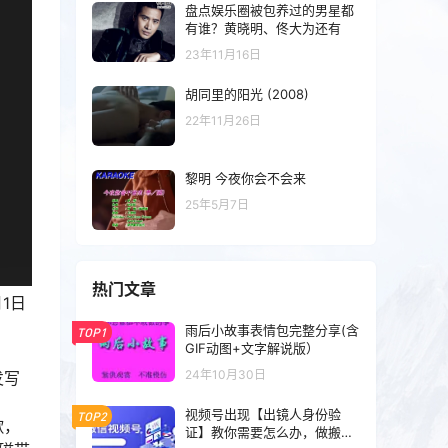
盘点娱乐圈被包养过的男星都
有谁？黄晓明、佟大为还有
23年11月16日
胡同里的阳光 (2008)
22年11月26日
黎明 今夜你会不会来
25年5月7日
热门文章
1日
雨后小故事表情包完整分享(含
TOP1
GIF动图+文字解说版）
24年10月30日
发写
视频号出现【出镜人身份验
TOP2
歌，
证】教你需要怎么办，做搬运