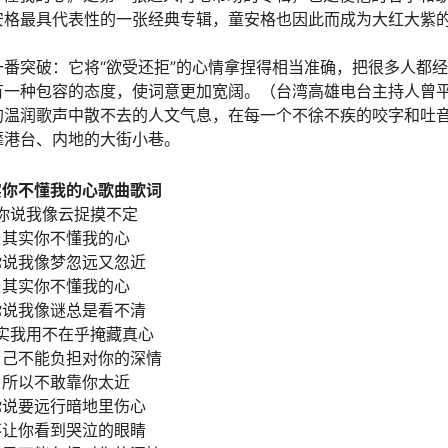
安格最具代表性的一张经典专辑，童安格也因此而成为大红大紫
番突破：它将“欲受还拒”的心情拿捏得相当准确，把很多人都
有一种包容的态度，使词意更加宽阔。（台湾高雄电台主持人曾
的温润歌声中散不去的人文气息，在每一个不徐不疾的咬字和吐
靡港台、内地的大街小巷。
实你不懂我的心歌曲歌词
你说我像云捉摸不定
其实你不懂我的心
你说我像梦忽远又忽近
其实你不懂我的心
你说我像谜总是看不清
实我用不在乎掩藏真心
自己不能负担对你的深情
所以不敢靠你太近
你说要远行暗地里伤心
不让你看到哭泣的眼睛