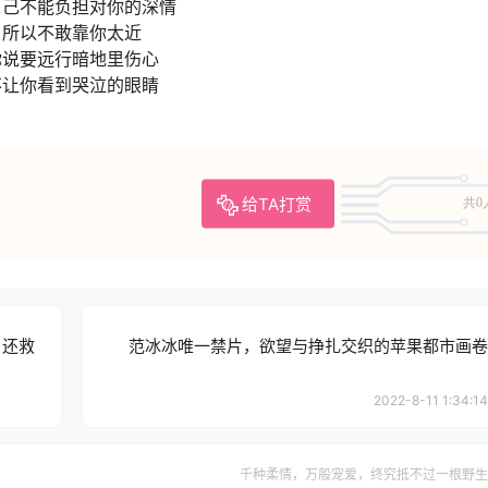
自己不能负担对你的深情
所以不敢靠你太近
你说要远行暗地里伤心
不让你看到哭泣的眼睛
给TA打赏
共0
，还救
范冰冰唯一禁片，欲望与挣扎交织的苹果都市画卷
2022-8-11 1:34:14
千种柔情，万般宠爱，终究抵不过一根野生