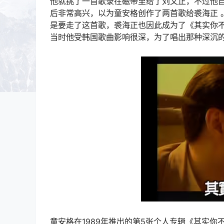
他就挑了一首歌录在磁带里给了刘文正，不过他
后非常高兴，以为童安格创作了两首歌给裘海正 
是要走了这首歌，裘海正也因此成为了《其实你不
当时他受韩国歌曲影响很深，为了唱出那种深沉
童安格在1989年推出的第5张个人专辑《其实