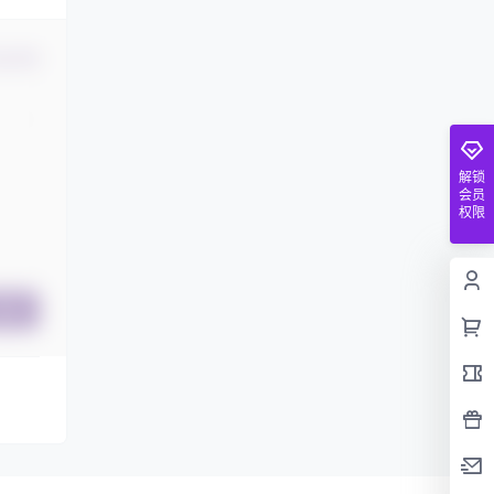
认修改
解锁
会员
权限
提交