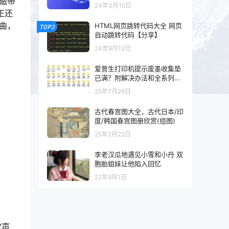
磁带
以及混剪的可以看一下
24年3月15日
正还
曲，
HTML网页跳转代码大全 网页
TOP3
自动跳转代码【分享】
24年9月12日
爱普生打印机提示废墨收集垫
已满？附解决办法和全系列清
零工具和教程
25年7月26日
古代春宫图大全，古代日本/印
度/韩国春宫图册欣赏(组图)
25年2月22日
李老汉瓜地遇见小雪和小丹 双
胞胎姐妹让他陷入回忆
22年9月1日
歌声