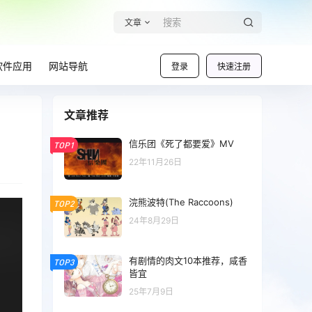
文章
软件应用
网站导航
登录
快速注册
文章推荐
信乐团《死了都要爱》MV
TOP1
22年11月26日
浣熊波特(The Raccoons)
TOP2
24年8月29日
有剧情的肉文10本推荐，咸香
TOP3
皆宜
25年7月9日