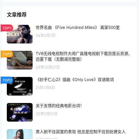
文章推荐
世界名曲 《Five Hundred Miles》 离家500里
TOP1
24年2月1日
TVB无线电视制作大闹广昌隆电视剧下载百度云资源、
TOP2
迅雷下载（无删减完整版）
24年12月27日
《妙手仁心2》插曲《Only Love》双语歌词
TOP3
21年7月8日
关于友情的经典电影台词！
23年2月21日
男人耐不住寂寞的表现 他总是控制不住到处撩女人