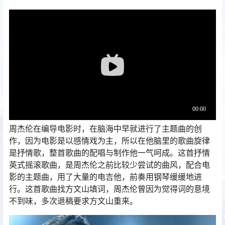
周杰伦在编导电影时，在脑海中早就进行了主题曲的创
作，因为电影是以感情戏为主，所以在他脑里的歌曲旋律
是抒情歌，整首歌曲的配唱与制作他一气呵成。这首抒情
英式摇滚歌曲，是周杰伦之前比较少尝试的曲风，配合电
影的主题曲，用了大量的电吉他，前奏用钢琴缓缓地进
行。这首歌曲找方文山填词，周杰伦曾因为觉得词的意境
不到味，多次退稿要求方文山重来。