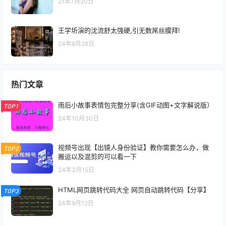
21年7月20日
王学圻演的沈流舒太强硬,引无数屌丝膜拜!
24年8月28日
热门文章
雨后小故事表情包完整分享(含GIF动图+文字解说版）
TOP1
24年10月30日
视频号出现【出镜人身份验证】教你需要怎么办，做
TOP2
搬运以及混剪的可以看一下
24年3月15日
HTML网页跳转代码大全 网页自动跳转代码【分享】
TOP3
24年9月12日