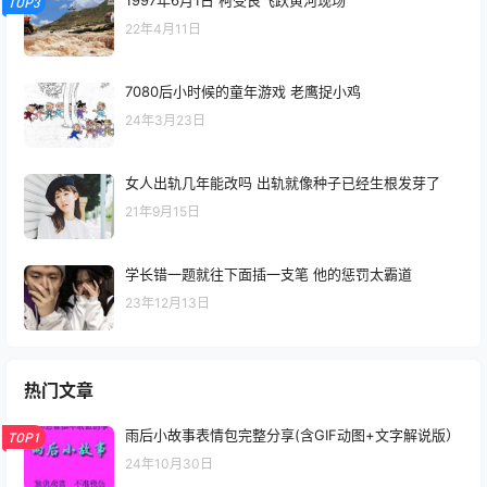
1997年6月1日 柯受良飞跃黄河现场
TOP3
22年4月11日
7080后小时候的童年游戏 老鹰捉小鸡
24年3月23日
女人出轨几年能改吗 出轨就像种子已经生根发芽了
21年9月15日
学长错一题就往下面插一支笔 他的惩罚太霸道
23年12月13日
热门文章
雨后小故事表情包完整分享(含GIF动图+文字解说版）
TOP1
24年10月30日