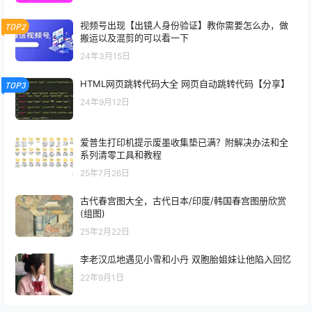
视频号出现【出镜人身份验证】教你需要怎么办，做
TOP2
搬运以及混剪的可以看一下
24年3月15日
HTML网页跳转代码大全 网页自动跳转代码【分享】
TOP3
24年9月12日
爱普生打印机提示废墨收集垫已满？附解决办法和全
系列清零工具和教程
25年7月26日
古代春宫图大全，古代日本/印度/韩国春宫图册欣赏
(组图)
25年2月22日
李老汉瓜地遇见小雪和小丹 双胞胎姐妹让他陷入回忆
22年9月1日