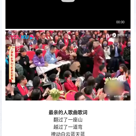
最亲的人歌曲歌词
翻过了一座山
越过了一道弯
撩动白云蓝天蓝