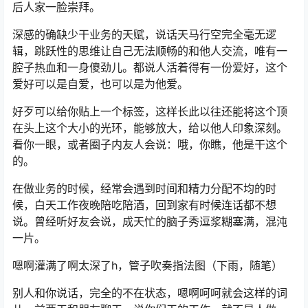
后人家一脸崇拜。
深感的确缺少干业务的天赋，说话天马行空完全毫无逻
辑，跳跃性的思维让自己无法顺畅的和他人交流，唯有一
腔子热血和一身傻劲儿。都说人活着得有一份爱好，这个
爱好可以是自爱，也可以是为他爱。
好歹可以给你贴上一个标签，这样长此以往还能将这个顶
在头上这个大小的光环，能够放大，给以他人印象深刻。
看你一眼，或者圈子内友人会说：哦，你瞧，他是干这个
的。
在做业务的时候，经常会遇到时间和精力分配不均的时
候，白天工作夜晚陪吃陪酒，回到家有时候连话都不想
说。曾经听好友会说，成天忙的脑子秀逗浆糊塞满，混沌
一片。
嗯啊灌满了啊太深了h，管子吹奏指法图（下雨，随笔）
别人和你说话，完全的不在状态，嗯啊呵呵就会这样的词