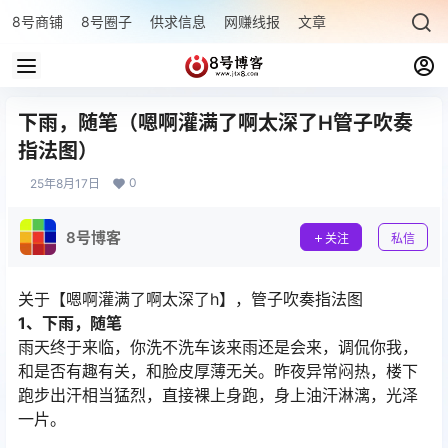
8号商铺
8号圈子
供求信息
网赚线报
文章专题
最新文章
下雨，随笔（嗯啊灌满了啊太深了H管子吹奏
指法图）
0
25年8月17日
8号博客
关注
私信
关于【嗯啊灌满了啊太深了h】，管子吹奏指法图
1、下雨，随笔
雨天终于来临，你洗不洗车该来雨还是会来，调侃你我，
和是否有趣有关，和脸皮厚薄无关。昨夜异常闷热，楼下
跑步出汗相当猛烈，直接裸上身跑，身上油汗淋漓，光泽
一片。