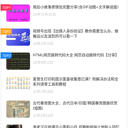
雨后小故事表情包完整分享(含GIF动图+文字解说版）
TOP1
24年10月30日
视频号出现【出镜人身份验证】教你需要怎么办，做
TOP2
搬运以及混剪的可以看一下
24年3月15日
HTML网页跳转代码大全 网页自动跳转代码【分享】
TOP3
24年9月12日
爱普生打印机提示废墨收集垫已满？附解决办法和全
系列清零工具和教程
25年7月26日
古代春宫图大全，古代日本/印度/韩国春宫图册欣赏
(组图)
25年2月22日
李老汉瓜地遇见小雪和小丹 双胞胎姐妹让他陷入回忆