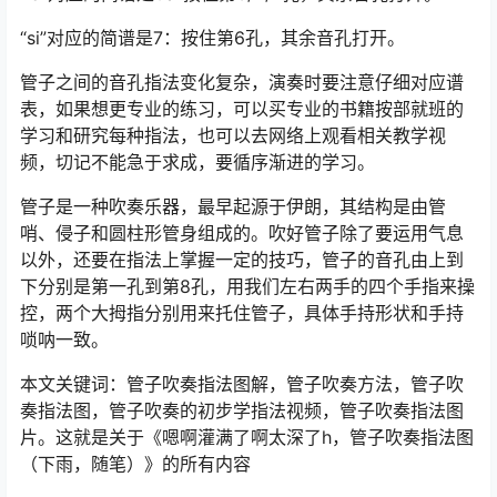
“si”对应的简谱是7：按住第6孔，其余音孔打开。
管子之间的音孔指法变化复杂，演奏时要注意仔细对应谱
表，如果想更专业的练习，可以买专业的书籍按部就班的
学习和研究每种指法，也可以去网络上观看相关教学视
频，切记不能急于求成，要循序渐进的学习。
管子是一种吹奏乐器，最早起源于伊朗，其结构是由管
哨、侵子和圆柱形管身组成的。吹好管子除了要运用气息
以外，还要在指法上掌握一定的技巧，管子的音孔由上到
下分别是第一孔到第8孔，用我们左右两手的四个手指来操
控，两个大拇指分别用来托住管子，具体手持形状和手持
唢呐一致。
本文关键词：管子吹奏指法图解，管子吹奏方法，管子吹
奏指法图，管子吹奏的初步学指法视频，管子吹奏指法图
片。这就是关于《嗯啊灌满了啊太深了h，管子吹奏指法图
（下雨，随笔）》的所有内容