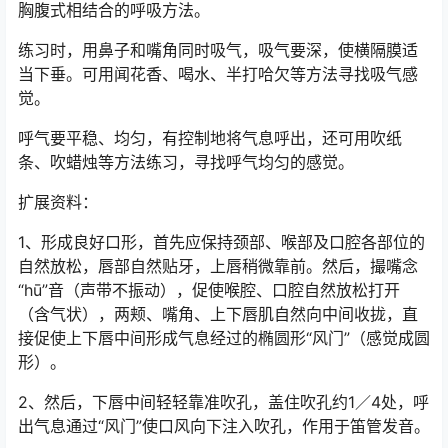
胸腹式相结合的呼吸方法。
练习时，用鼻子和嘴角同时吸气，吸气要深，使横隔膜适
当下垂。可用闻花香、喝水、半打哈欠等方法寻找吸气感
觉。
呼气要平稳、均匀，有控制地将气息呼出，还可用吹纸
条、吹蜡烛等方法练习，寻找呼气均匀的感觉。
扩展资料：
1、形成良好口形，首先应保持颈部、喉部及口腔各部位的
自然放松，唇部自然贴牙，上唇稍微靠前。然后，撮嘴念
“hū”音（声带不振动），促使喉腔、口腔自然放松打开
（含气状），两颊、嘴角、上下唇肌自然向中间收拢，直
接促使上下唇中间形成气息经过的椭圆形“风门”（感觉成圆
形）。
2、然后，下唇中间轻轻靠准吹孔，盖住吹孔约1／4处，呼
出气息通过“风门”使口风向下注入吹孔，作用于笛管发音。