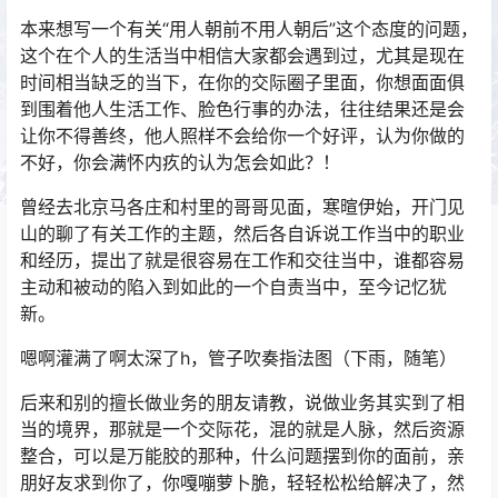
本来想写一个有关“用人朝前不用人朝后”这个态度的问题，
这个在个人的生活当中相信大家都会遇到过，尤其是现在
时间相当缺乏的当下，在你的交际圈子里面，你想面面俱
到围着他人生活工作、脸色行事的办法，往往结果还是会
让你不得善终，他人照样不会给你一个好评，认为你做的
不好，你会满怀内疚的认为怎会如此？！
曾经去北京马各庄和村里的哥哥见面，寒暄伊始，开门见
山的聊了有关工作的主题，然后各自诉说工作当中的职业
和经历，提出了就是很容易在工作和交往当中，谁都容易
主动和被动的陷入到如此的一个自责当中，至今记忆犹
新。
嗯啊灌满了啊太深了h，管子吹奏指法图（下雨，随笔）
后来和别的擅长做业务的朋友请教，说做业务其实到了相
当的境界，那就是一个交际花，混的就是人脉，然后资源
整合，可以是万能胶的那种，什么问题摆到你的面前，亲
朋好友求到你了，你嘎嘣萝卜脆，轻轻松松给解决了，然