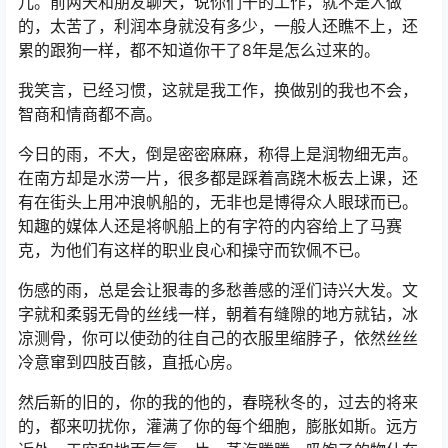
儿。前两天和朋友聊天，说你们干的工作，就不是人做
的，太苦了，利润本身就没有多少，一般人还瞧不上，还
累的跟狗一样，都不知道你干了8年是怎么过来的。
我笑言，已经习惯，这就是我工作，换做别的我也不会，
智商和情商都不高。
今日的雨，不大，倒是密密麻麻，称得上是润物细无声。
在南方却是水涝一片，很多都是踩着高跷木板去上课，还
有在街头上用冲浪帆船的，无非也是博得众人眼球而已。
知趣的媒体人还是将帆船上的有字符的内容给上了马赛
克，为他们有这样的职业良心和操守而钦佩不已。
伤感的雨，总是会让狠毒的多愁善感的淫们诗兴大发。文
字就和柔弱无骨的丝线一样，朝着有缝隙的地方就钻，冰
凉测骨，你可以使劲的往自己的衣服里缩脖子，依然丝丝
冷意窜到四肢百骸，直抵心房。
然后新的旧的，你的我的他的，春晓秋冬的，过去的将来
的，都来叨扰你，灌满了你的每个细胞，膨胀如斯。远方