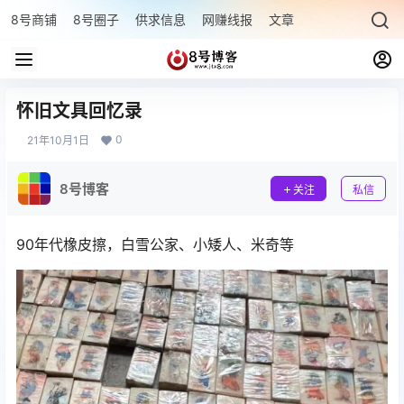
8号商铺
8号圈子
供求信息
网赚线报
文章专题
最新文章
怀旧文具回忆录
0
21年10月1日
8号博客
关注
私信
90年代橡皮擦，白雪公家、小矮人、米奇等