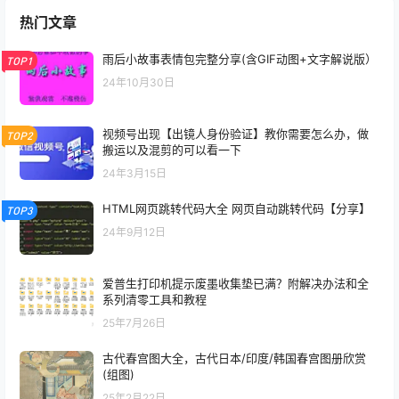
热门文章
雨后小故事表情包完整分享(含GIF动图+文字解说版）
TOP1
24年10月30日
视频号出现【出镜人身份验证】教你需要怎么办，做
TOP2
搬运以及混剪的可以看一下
24年3月15日
HTML网页跳转代码大全 网页自动跳转代码【分享】
TOP3
24年9月12日
爱普生打印机提示废墨收集垫已满？附解决办法和全
系列清零工具和教程
25年7月26日
古代春宫图大全，古代日本/印度/韩国春宫图册欣赏
(组图)
25年2月22日