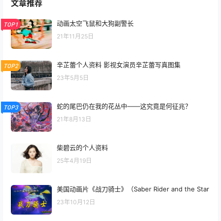
文章推荐
动画太空飞鼠和大狗副警长
TOP1
21年11月25日
辛芷蕾个人资料 影视女演员辛芷蕾写真图集
TOP2
23年5月5日
蛇的尾巴仍在我的花丛中——这究竟是何征兆？
TOP3
21年8月13日
柴碧云的个人资料
25年4月19日
美国动画片《战刀骑士》（Saber Rider and the Star
23年10月12日