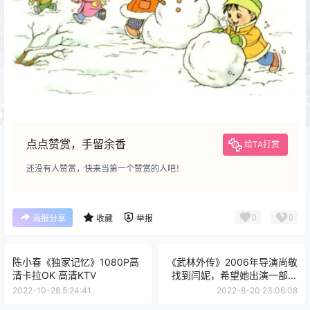
点点赞赏，手留余香
给TA打赏
还没有人赞赏，快来当第一个赞赏的人吧！
0
0
海报分享
收藏
举报
陈小春《独家记忆》1080P高
《武林外传》2006年导演尚敬
清卡拉OK 高清KTV
找到闫妮，希望她出演一部喜
剧电视剧
2022-10-28 5:24:41
2022-8-20 23:06:08