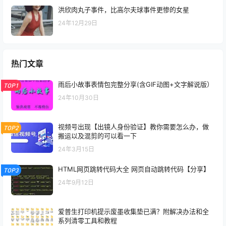
洪欣肉丸子事件，比高尔夫球事件更惨的女星
24年12月29日
热门文章
雨后小故事表情包完整分享(含GIF动图+文字解说版）
TOP1
24年10月30日
视频号出现【出镜人身份验证】教你需要怎么办，做
TOP2
搬运以及混剪的可以看一下
24年3月15日
HTML网页跳转代码大全 网页自动跳转代码【分享】
TOP3
24年9月12日
爱普生打印机提示废墨收集垫已满？附解决办法和全
系列清零工具和教程