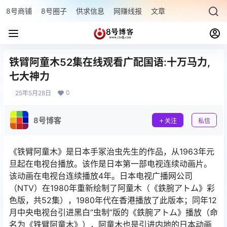
8号商铺
8号圈子
供求信息
网赚线报
文章专题
最新文章
铁臂阿童木52集在线观看广配国语:十万马力,
七大神力
0
25年5月28日
8号博客
关注
私信
《铁臂阿童木》是日本手冢治虫先生的作品，从1963年元
旦起在电视台播放。该作是日本第一部电视连续动画片。
该动画在电视台连续播放4年。日本电视广播网公司
（NTV）在1980年重新绘制了阿童木（《鉄腕アトム》彩
色版，共52集），1980年代在香港播放了此版本；同年12
月中央电视台引进黑白“虫制”版的《鉄腕アトム》播放（命
名为《铁臂阿童木》），阿童木也是引进内地的日本动画