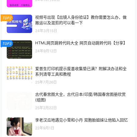
视频号出现【出镜人身份验证】教你需要怎么办，做
TOP2
搬运以及混剪的可以看一下
24年3月15日
HTML网页跳转代码大全 网页自动跳转代码【分享】
TOP3
24年9月12日
爱普生打印机提示废墨收集垫已满？附解决办法和全
系列清零工具和教程
25年7月26日
古代春宫图大全，古代日本/印度/韩国春宫图册欣赏
(组图)
25年2月22日
李老汉瓜地遇见小雪和小丹 双胞胎姐妹让他陷入回忆
22年9月1日