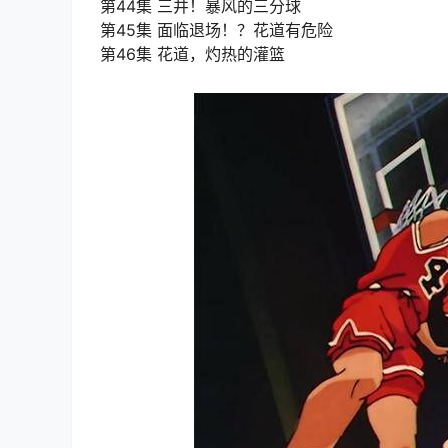
第44集 三井！暴风的三分球
第45集 面临退场！？花道有危险
第46集 花道，灼热的灌篮