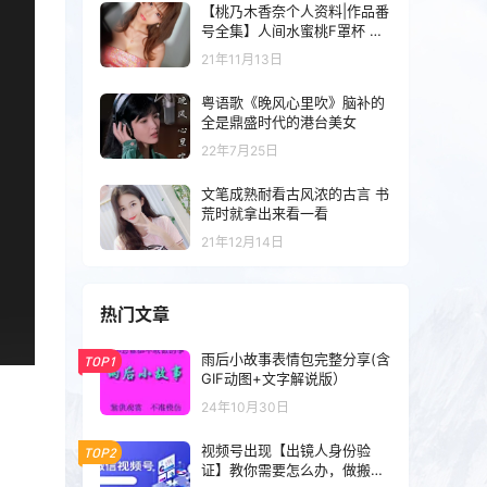
【桃乃木香奈个人资料|作品番
号全集】人间水蜜桃F罩杯 桃
乃木香奈
21年11月13日
粤语歌《晚风心里吹》脑补的
全是鼎盛时代的港台美女
22年7月25日
文笔成熟耐看古风浓的古言 书
荒时就拿出来看一看
21年12月14日
热门文章
雨后小故事表情包完整分享(含
TOP1
GIF动图+文字解说版）
24年10月30日
视频号出现【出镜人身份验
TOP2
证】教你需要怎么办，做搬运