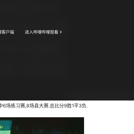
中6场练习赛,8场县大赛.总比分9胜1平3负.