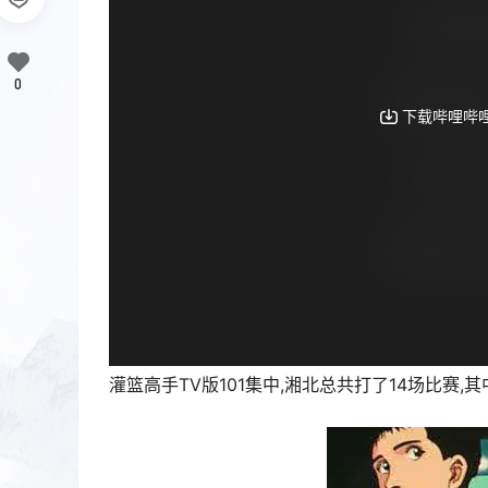
0
灌篮高手TV版101集中,湘北总共打了14场比赛,其