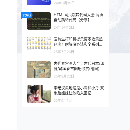
以及混剪的可以看一下
24年3月15日
HTML网页跳转代码大全 网页
TOP3
自动跳转代码【分享】
24年9月12日
爱普生打印机提示废墨收集垫
已满？附解决办法和全系列清
零工具和教程
25年7月26日
古代春宫图大全，古代日本/印
度/韩国春宫图册欣赏(组图)
25年2月22日
李老汉瓜地遇见小雪和小丹 双
胞胎姐妹让他陷入回忆
22年9月1日