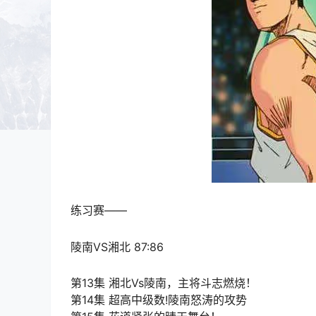
练习赛——
陵南VS湘北 87:86
第13集 湘北Vs陵南，主将斗志燃烧！
第14集 超高中级数!陵南怒涛的攻势