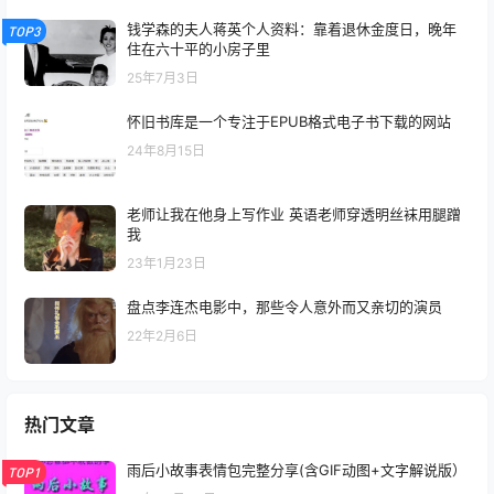
钱学森的夫人蒋英个人资料：靠着退休金度日，晚年
TOP3
住在六十平的小房子里
25年7月3日
怀旧书库是一个专注于EPUB格式电子书下载的网站
24年8月15日
老师让我在他身上写作业 英语老师穿透明丝袜用腿蹭
我
23年1月23日
盘点李连杰电影中，那些令人意外而又亲切的演员
22年2月6日
热门文章
雨后小故事表情包完整分享(含GIF动图+文字解说版）
TOP1