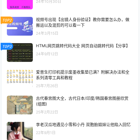
24年10月30日
视频号出现【出镜人身份验证】教你需要怎么办，做
TOP2
搬运以及混剪的可以看一下
24年3月15日
HTML网页跳转代码大全 网页自动跳转代码【分享】
TOP3
24年9月12日
爱普生打印机提示废墨收集垫已满？附解决办法和全
系列清零工具和教程
25年7月26日
古代春宫图大全，古代日本/印度/韩国春宫图册欣赏
(组图)
25年2月22日
李老汉瓜地遇见小雪和小丹 双胞胎姐妹让他陷入回忆
22年9月1日