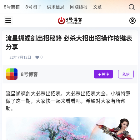
8号商铺
8号圈子
供求信息
网赚线报
文章专题
最新文章
流星蝴蝶剑出招秘籍 必杀大招出招操作按键表
分享
0
22年7月12日
8号博客
关注
私信
流星蝴蝶剑大必杀出招表，大必杀出招表大全。小编特意
做了这一期，大家快一起来看看吧，希望对大家有所帮
助。