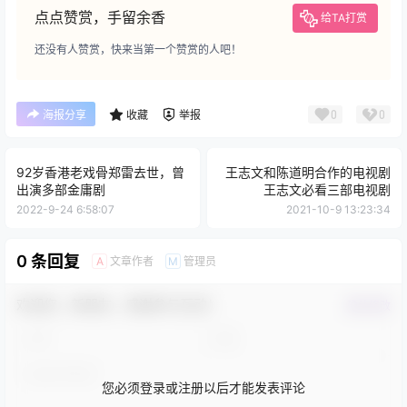
点点赞赏，手留余香
给TA打赏
还没有人赞赏，快来当第一个赞赏的人吧！
0
0
海报分享
收藏
举报
92岁香港老戏骨郑雷去世，曾
王志文和陈道明合作的电视剧
出演多部金庸剧
王志文必看三部电视剧
2022-9-24 6:58:07
2021-10-9 13:23:34
0 条回复
文章作者
管理员
A
M
欢迎您，新朋友，感谢参与互动！
确认修改
您必须登录或注册以后才能发表评论