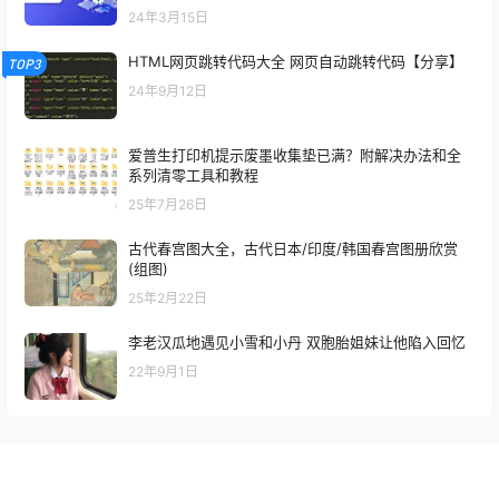
24年3月15日
HTML网页跳转代码大全 网页自动跳转代码【分享】
TOP3
24年9月12日
爱普生打印机提示废墨收集垫已满？附解决办法和全
系列清零工具和教程
25年7月26日
古代春宫图大全，古代日本/印度/韩国春宫图册欣赏
(组图)
25年2月22日
李老汉瓜地遇见小雪和小丹 双胞胎姐妹让他陷入回忆
22年9月1日