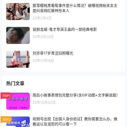
宸荨樱桃黑葡萄事件是什么情况？被曝视频始末女主
是抖音网红蔡梓彤本人
23年3月4日
鼠胆龙威-鬼才导演王晶的一部经典电影
24年3月23日
刘亦菲17岁青涩旧照曝光
23年11月18日
热门文章
雨后小故事表情包完整分享(含GIF动图+文字解说版）
TOP1
24年10月30日
视频号出现【出镜人身份验证】教你需要怎么办，做
TOP2
搬运以及混剪的可以看一下