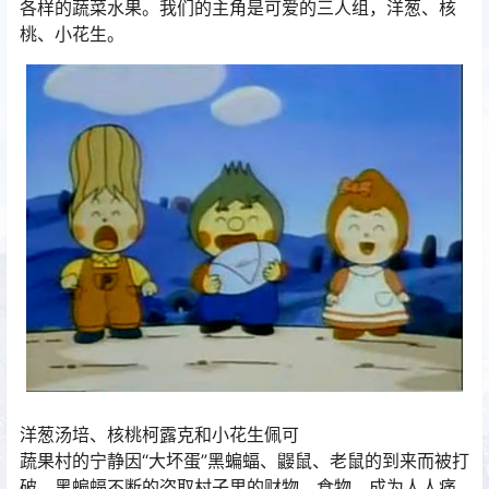
各样的蔬菜水果。我们的主角是可爱的三人组，洋葱、核
桃、小花生。
洋葱汤培、核桃柯露克和小花生佩可
蔬果村的宁静因“大坏蛋”黑蝙蝠、鼹鼠、老鼠的到来而被打
破。黑蝙蝠不断的盗取村子里的财物、食物，成为人人痛