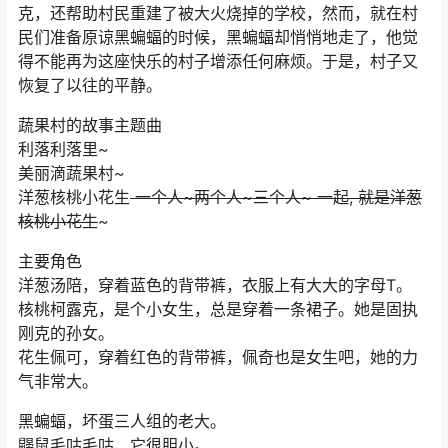
克，还帮助村民重建了被大火烧掉的学校，然而，就在村
民们准备原谅黑蝙蝠的时候，黑蝙蝠却悄悄地走了，他觉
得不能再为这座快乐的村子增添任何麻烦。于是，村子又
恢复了以往的平静。
蔬果村的故事主题曲
利落利落里~
美丽滴蔬果村~
洋葱核桃小花生
一个人~两个人~三个人~ 一起, 就是洋葱
核桃小花生
~
主要角色
洋葱汤陪，穿着蓝色的背带裤，衣服上有大大的字母T。
核桃柯露克，是个小女生，总是穿着一条裙子。她是固执
刚克的孙女。
花生佩可，穿着红色的背带裤，佩奇也是女生吧，她的力
气非常大。
黑蝙蝠，坏蛋三人组的老大。
鼹鼠毛咕毛咕，它很胆小。