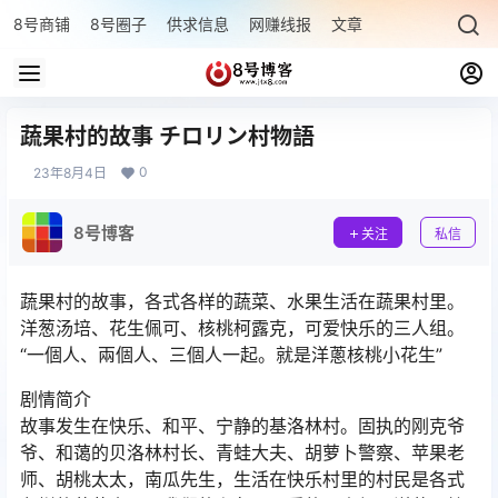
8号商铺
8号圈子
供求信息
网赚线报
文章专题
最新文章
蔬果村的故事 チロリン村物語
0
23年8月4日
8号博客
关注
私信
蔬果村的故事，各式各样的蔬菜、水果生活在蔬果村里。
洋葱汤培、花生佩可、核桃柯露克，可爱快乐的三人组。
“一個人、兩個人、三個人一起。就是洋蔥核桃小花生”
剧情简介
故事发生在快乐、和平、宁静的基洛林村。固执的刚克爷
爷、和蔼的贝洛林村长、青蛙大夫、胡萝卜警察、苹果老
师、胡桃太太，南瓜先生，生活在快乐村里的村民是各式