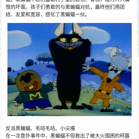
恨的坏蛋。孩子们勇敢的与黑蝙蝠对抗，最终他们用团
结、友爱和宽容，感化了黑蝙蝠一伙。
反派黑蝙蝠、毛咕毛咕、小尖嘴
在一次意外事件中，黑蝙蝠不但救出了被大火围困的柯露