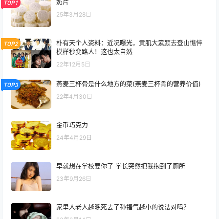
奶片
TOP1
25年3月28日
朴有天个人资料：近况曝光，黄肌大素颜去登山憔悴
TOP2
模样秒变路人！这也太自然
22年12月5日
燕麦三杯骨是什么地方的菜(燕麦三杯骨的营养价值)
TOP3
22年4月30日
金币巧克力
24年4月29日
早就想在学校要你了 学长突然把我抱到了厕所
23年9月26日
家里人老人越晚死去子孙福气越小的说法对吗？