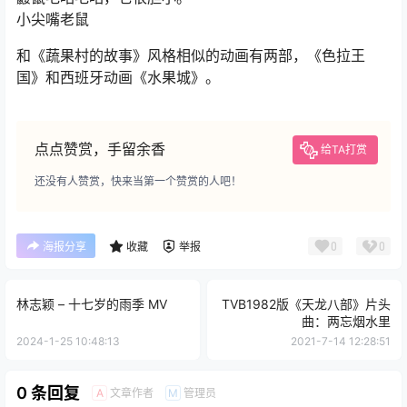
小尖嘴老鼠
和《蔬果村的故事》风格相似的动画有两部，《色拉王
国》和西班牙动画《水果城》。
点点赞赏，手留余香
给TA打赏
还没有人赞赏，快来当第一个赞赏的人吧！
0
0
海报分享
收藏
举报
林志颖 – 十七岁的雨季 MV
TVB1982版《天龙八部》片头
曲：两忘烟水里
2024-1-25 10:48:13
2021-7-14 12:28:51
0 条回复
文章作者
管理员
A
M