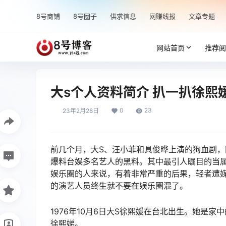
8号商铺
8号圈子
供求信息
网赚线报
文章专题
网站首页
推荐阅
大s个人资料简介 扒一扒徐熙
0
23
23年2月28日
前几个月，大S、汪小菲和具俊晔上演的狗血剧，刚
爆料台娱多名艺人的黑料。其中最引人瞩目的当属
娱乐圈的人来说，有着非常严重的后果，轻者遭
的演艺人员终生就不要在娱乐圈混了。
1976年10月6日大S徐熙媛在台北出生。她是
徐熙娣。