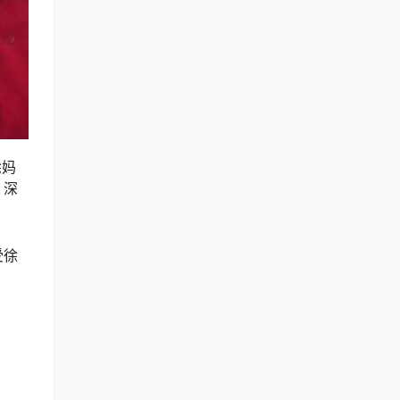
徐妈
，深
受徐
。