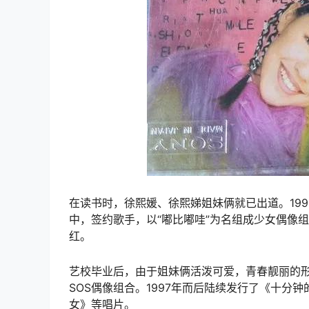
在读书时，徐熙媛、徐熙娣姐妹俩就已出道。199
中，签约歌手，以“嘟比嘟哇”为名组成少女偶像
红。