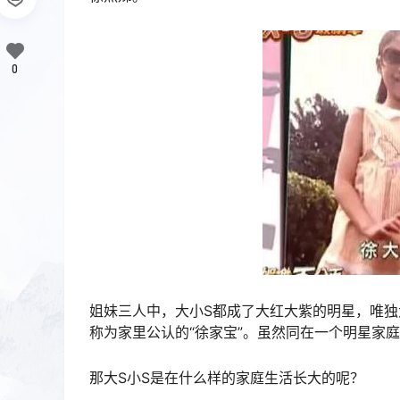
0
姐妹三人中，大小S都成了大红大紫的明星，唯
称为家里公认的“徐家宝”。虽然同在一个明星家
那大S小S是在什么样的家庭生活长大的呢？