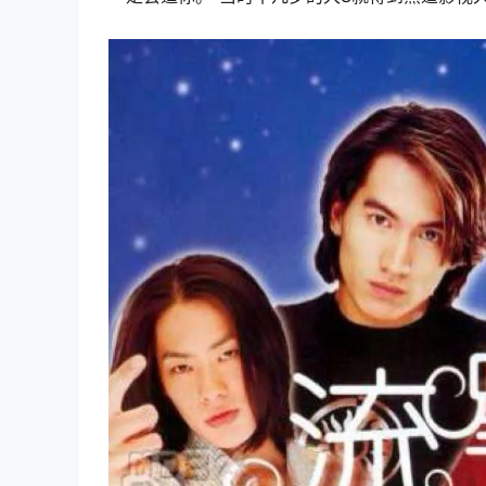
那杨登魁为什么会那么青睐大S呢？在2003年，
一定会追你。”当时十几岁的大S就得到黑道影视