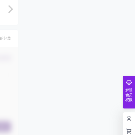
的轻蔑
认修改
解锁
会员
权限
提交