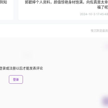
到知
郭碧婷个人资料，颜值惊艳身材饱满，向佐真是太幸
福了呢
2024-10-3 17:45:48
惟沉默是最高
确
登录或注册以后才能发表评论
登录