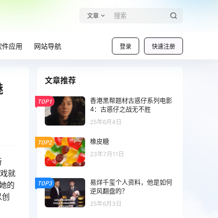
文章
软件应用
网站导航
登录
快速注册
文章推荐
魅
香港黑帮题材古惑仔系列电影
TOP1
4：古惑仔之战无不胜
25年6月4日
橡皮糖
TOP2
23年7月11日
新
部戏就
易烊千玺个人资料，他是如何
TOP3
她的
逆风翻盘的？
以创
25年6月3日