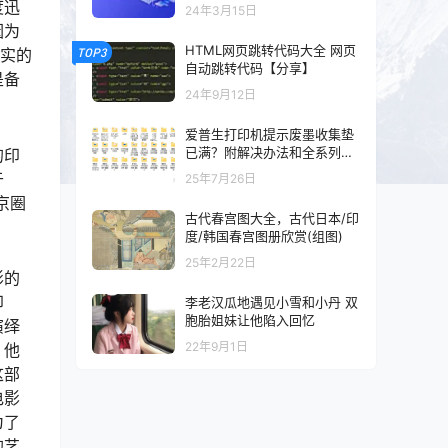
以及混剪的可以看一下
度迅
24年3月15日
因为
HTML网页跳转代码大全 网页
TOP3
坚实的
自动跳转代码【分享】
是备
24年9月12日
爱普生打印机提示废墨收集垫
已满？附解决办法和全系列清
的印
零工具和教程
于
25年7月26日
京圈
古代春宫图大全，古代日本/印
度/韩国春宫图册欣赏(组图)
25年2月22日
影的
印
李老汉瓜地遇见小雪和小丹 双
胞胎姐妹让他陷入回忆
演绎
22年9月1日
。他
这部
电影
为了
的艺