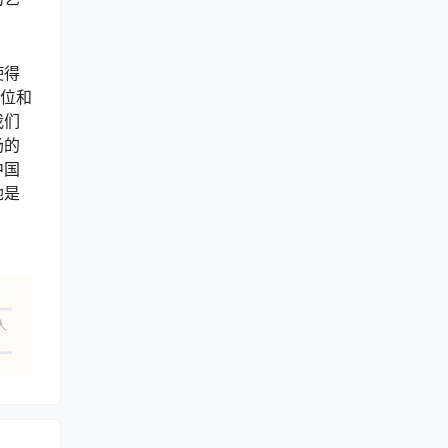
使得
地位和
我们
场的
中国
她是
人