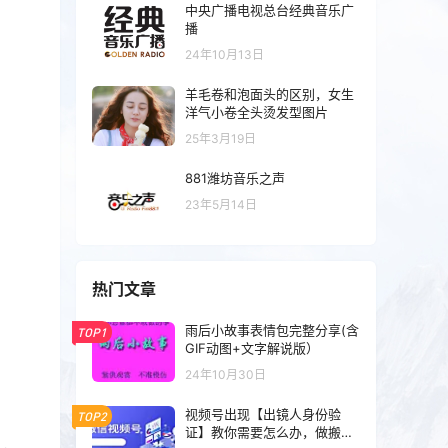
中央广播电视总台经典音乐广
播
24年10月13日
羊毛卷和泡面头的区别，女生
洋气小卷全头烫发型图片
25年3月19日
881潍坊音乐之声
23年5月14日
热门文章
雨后小故事表情包完整分享(含
TOP1
GIF动图+文字解说版）
24年10月30日
视频号出现【出镜人身份验
TOP2
证】教你需要怎么办，做搬运