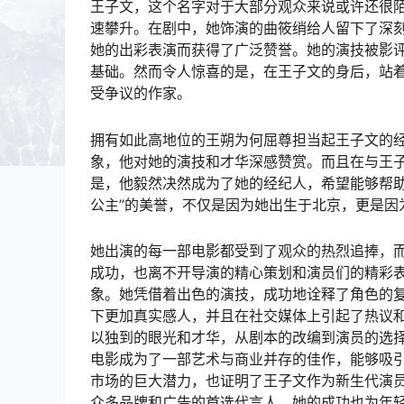
王子文，这个名字对于大部分观众来说或许还很
速攀升。在剧中，她饰演的曲筱绡给人留下了深
她的出彩表演而获得了广泛赞誉。她的演技被影评
基础。然而令人惊喜的是，在王子文的身后，站
受争议的作家。
拥有如此高地位的王朔为何屈尊担当起王子文的
象，他对她的演技和才华深感赞赏。而且在与王
是，他毅然决然成为了她的经纪人，希望能够帮助
公主”的美誉，不仅是因为她出生于北京，更是因
她出演的每一部电影都受到了观众的热烈追捧，
成功，也离不开导演的精心策划和演员们的精彩
象。她凭借着出色的演技，成功地诠释了角色的
下更加真实感人，并且在社交媒体上引起了热议
以独到的眼光和才华，从剧本的改编到演员的选
电影成为了一部艺术与商业并存的佳作，能够吸
市场的巨大潜力，也证明了王子文作为新生代演
众多品牌和广告的首选代言人。她的成功也为年