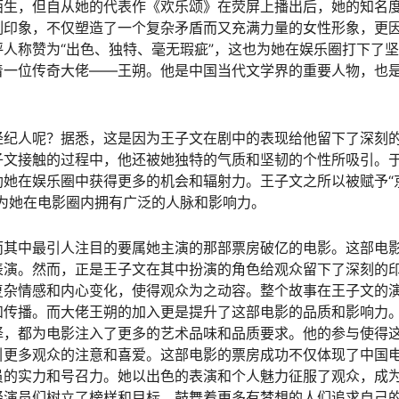
陌生，但自从她的代表作《欢乐颂》在荧屏上播出后，她的知名
刻印象，不仅塑造了一个复杂矛盾而又充满力量的女性形象，更
人称赞为“出色、独特、毫无瑕疵”，这也为她在娱乐圈打下了
着一位传奇大佬——王朔。他是中国当代文学界的重要人物，也
经纪人呢？据悉，这是因为王子文在剧中的表现给他留下了深刻
子文接触的过程中，他还被她独特的气质和坚韧的个性所吸引。
她在娱乐圈中获得更多的机会和辐射力。王子文之所以被赋予“
为她在电影圈内拥有广泛的人脉和影响力。
而其中最引人注目的要属她主演的那部票房破亿的电影。这部电
表演。然而，正是王子文在其中扮演的角色给观众留下了深刻的
复杂情感和内心变化，使得观众为之动容。整个故事在王子文的
和传播。而大佬王朔的加入更是提升了这部电影的品质和影响力
择，都为电影注入了更多的艺术品味和品质要求。他的参与使得
引更多观众的注意和喜爱。这部电影的票房成功不仅体现了中国
员的实力和号召力。她以出色的表演和个人魅力征服了观众，成
轻演员们树立了榜样和目标，鼓舞着更多有梦想的人们追求自己