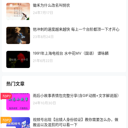
锄禾为什么改名叫悯农
24年7月17日
他冲刺的速度越来越快 每上一个台阶都顶一下才开心
23年8月24日
1991年上海电视台 水中花MV（国语） 谭咏麟
21年6月22日
热门文章
雨后小故事表情包完整分享(含GIF动图+文字解说版）
TOP1
24年10月30日
视频号出现【出镜人身份验证】教你需要怎么办，做
TOP2
搬运以及混剪的可以看一下