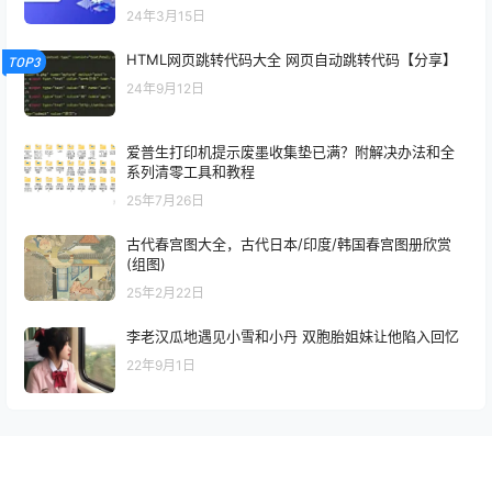
24年3月15日
HTML网页跳转代码大全 网页自动跳转代码【分享】
TOP3
24年9月12日
爱普生打印机提示废墨收集垫已满？附解决办法和全
系列清零工具和教程
25年7月26日
古代春宫图大全，古代日本/印度/韩国春宫图册欣赏
(组图)
25年2月22日
李老汉瓜地遇见小雪和小丹 双胞胎姐妹让他陷入回忆
22年9月1日