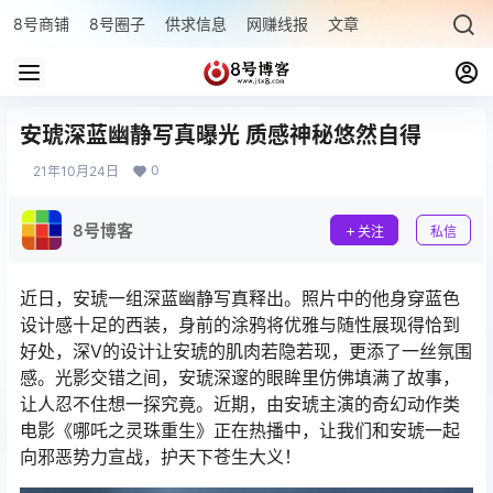
8号商铺
8号圈子
供求信息
网赚线报
文章专题
最新文章
安琥深蓝幽静写真曝光 质感神秘悠然自得
0
21年10月24日
8号博客
关注
私信
近日，安琥一组深蓝幽静写真释出。照片中的他身穿蓝色
设计感十足的西装，身前的涂鸦将优雅与随性展现得恰到
好处，深V的设计让安琥的肌肉若隐若现，更添了一丝氛围
感。光影交错之间，安琥深邃的眼眸里仿佛填满了故事，
让人忍不住想一探究竟。近期，由安琥主演的奇幻动作类
电影《哪吒之灵珠重生》正在热播中，让我们和安琥一起
向邪恶势力宣战，护天下苍生大义！