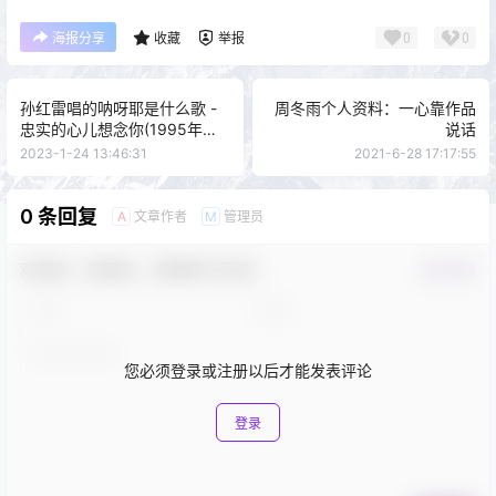
0
0
海报分享
收藏
举报
孙红雷唱的呐呀耶是什么歌 -
周冬雨个人资料：一心靠作品
忠实的心儿想念你(1995年山
说话
东卫视节目)
2023-1-24 13:46:31
2021-6-28 17:17:55
0 条回复
文章作者
管理员
A
M
欢迎您，新朋友，感谢参与互动！
确认修改
您必须登录或注册以后才能发表评论
登录