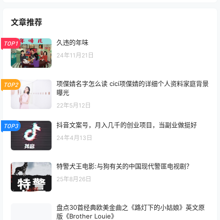
文章推荐
久违的年味
TOP1
24年11月21日
项偞婧名字怎么读 cici项偞婧的详细个人资料家庭背景
TOP2
曝光
22年5月12日
抖音文案号，月入几千的创业项目，当副业做挺好
TOP3
24年4月13日
特警犬王电影:与狗有关的中国现代警匪电视剧？
25年8月26日
盘点30首经典欧美金曲之《路灯下的小姑娘》英文原
版《Brother Louie》