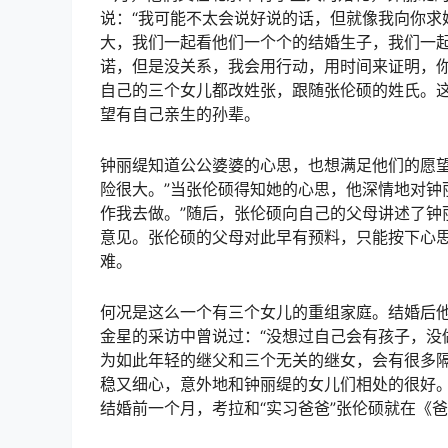
说：“我可能不太会说好说的话，但就像我向你求
大，我们一起看他们一个个的结婚生子，我们一
诺，但是没关系，我会用行动，用时间来证明，你
自己的三个女儿都改姓张，跟随张伦硕的姓氏。这
望有自己亲生的孙辈。
钟丽缇知道公公婆婆的心思，也想满足他们的愿望
险很大。”当张伦硕得知她的心思，他深情地对钟
作我去做。”随后，张伦硕向自己的父母讲述了钟
意见。张伦硕的父母对此早有预料，只能按下心
难。
何况是这么一个有三个女儿的重组家庭。结婚后
金星的采访中曾说过：“没想过自己会有孩子，没
为如此年轻的继父和三个无关的继女，会有很多
稳又细心，意外地和钟丽缇的女儿们相处的很好
结婚前一个月，考拉和“实习爸爸”张伦硕就在《