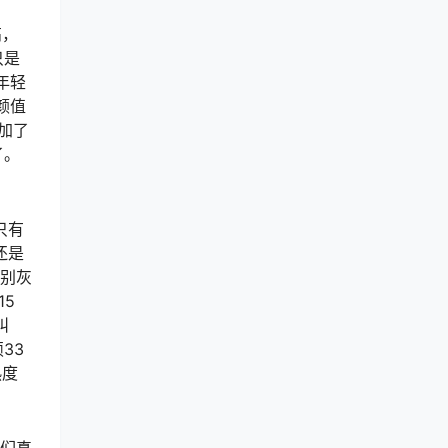
高，
只是
年轻
颜值
加了
了。
只有
还是
，别灰
5
叫
33
热度