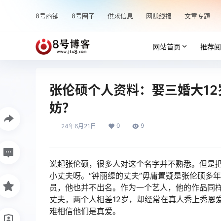
8号商铺
8号圈子
供求信息
网赚线报
文章专题
网站首页
推荐阅
张伦硕个人资料：娶三婚大1
妨？
0
9
24年6月21日
说起张伦硕，很多人对这个名字并不熟悉。但是
小丈夫呀。“钟丽缇的丈夫”毋庸置疑是张伦硕多
员，他也并不出名。作为一个艺人，他的作品同
丈夫，两个人相差12岁，却经常在真人秀上秀恩
难相信他们是真爱。