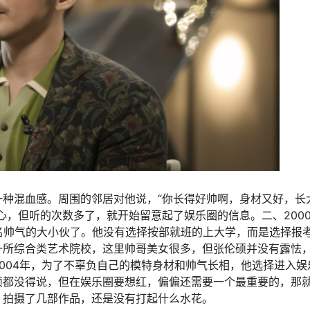
种混血感。周围的邻居对他说，“你长得好帅啊，身材又好，长
心，但听的次数多了，就开始留意起了娱乐圈的信息。二、200
名帅气的大小伙了。他没有选择按部就班的上大学，而是选择报
一所综合类艺术院校，这里帅哥美女很多，但张伦硕并没有露怯
004年，为了不辜负自己的模特身材和帅气长相，他选择进入娱
硕都没得说，但在娱乐圈要想红，偏偏还需要一个最重要的，那
，拍摄了几部作品，还是没有打起什么水花。