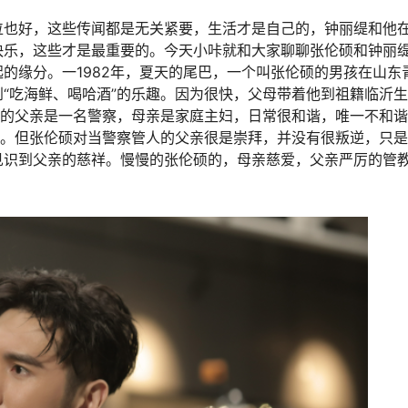
位也好，这些传闻都是无关紧要，生活才是自己的，钟丽缇和他
快乐，这些才是最重要的。今天小咔就和大家聊聊张伦硕和钟丽
的缘分。一1982年，夏天的尾巴，一个叫张伦硕的男孩在山东
“吃海鲜、喝哈酒”的乐趣。因为很快，父母带着他到祖籍临沂
硕的父亲是一名警察，母亲是家庭主妇，日常很和谐，唯一不和
”。但张伦硕对当警察管人的父亲很是崇拜，并没有很叛逆，只
见识到父亲的慈祥。慢慢的张伦硕的，母亲慈爱，父亲严厉的管