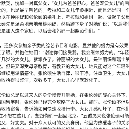
默契，恍如一对真父女，“女儿为爸爸担心，爸爸宠爱女儿”的
父的，也是最早叫爸的。考拉和二女儿年龄相近，而且还是同一
所以在钟丽缇和张伦硕的婚礼上，考拉就和姐姐一起，做起了父
硕先是温柔地亲地亲钟丽缇，然后蹲下身子对她们说：“以后我
是加入这个家庭，以后会和妈妈一起照顾你们。”
情，还多次参加亲子类的综艺节目和电影，显然他的努力是有效果
了眼。并抱住她们：“谢谢你们接受我，我会继续努力的。”年
了几岁的大女儿，就难多了。钟丽缇的大女儿，是钟丽缇和瑞士
受。但是又深受母亲教育，有教养的大女儿，她只能对这个年轻
择继续用温情感化。张伦硕生活自律，很干净，注重卫生。大女
她收拾得很整洁，次数多了，大女儿心里就软化了。
张伦硕总是以过来人的身份慢慢开解她，在张伦硕的暖心关怀下
出国留学时，张伦硕已经完全攻略了大女儿。那时。张伦硕不但
她收拾宿舍，告诉她如何快速收拾行李。大女儿感动坏了，在他
在不想在这儿了，想跟你们一起回北京。”五诚恳来说张伦硕可
继父，好丈夫。对于众人认可的父亲身份，他因为热爱妻子的关