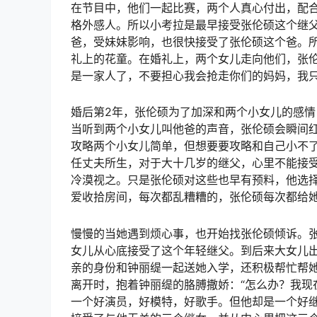
在节目中，他们一起比赛，两个人真心付出，配合
格外感人。所以小考拉是最早接受张伦硕这个继
爸，受妹妹影响，也很快接受了张伦硕这个爸。
礼上的花童。在婚礼上，两个女儿走向他们，张伦
是一家人了，不要担心我会抢走你们的妈妈，我只
婚后第2年，张伦硕为了加深和两个小女儿的感
当听到两个小女儿叫他爸的声音，张伦硕会瞬间红
攻略两个小女儿简单，但想要要攻略和自己小不
任丈夫所生，对于大十几岁的继父，心里不能接
冷漠视之。只是张伦硕对这些也早有预料，他选
爱收拾房间，每次都乱糟糟的，张伦硕每次都给
慢慢的当她遇到烦心事，也开始找张伦硕倾诉。
女儿从心底接受了这个年轻继父。到后来大女儿
亲的身份和钟丽缇一起送她入学，还积极帮忙帮
离开时，抱着钟丽缇的胳膊撒娇：“怎么办？我现
一个好演员，好模特，好歌手。但他却是一个好