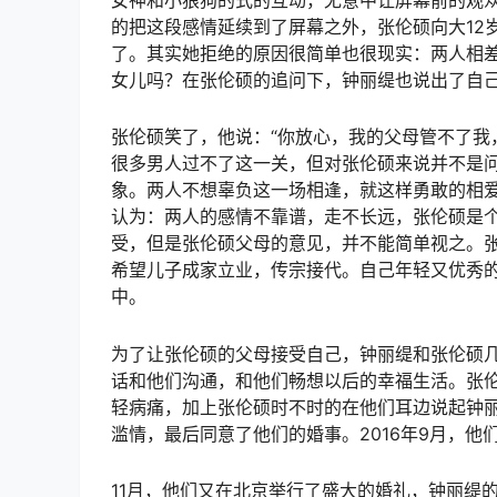
女神和小狼狗的式的互动，无意中让屏幕前的观众
的把这段感情延续到了屏幕之外，张伦硕向大12
了。其实她拒绝的原因很简单也很现实：两人相差
女儿吗？在张伦硕的追问下，钟丽缇也说出了自
张伦硕笑了，他说：“你放心，我的父母管不了我
很多男人过不了这一关，但对张伦硕来说并不是
象。两人不想辜负这一场相逢，就这样勇敢的相爱
认为：两人的感情不靠谱，走不长远，张伦硕是
受，但是张伦硕父母的意见，并不能简单视之。
希望儿子成家立业，传宗接代。自己年轻又优秀
中。
为了让张伦硕的父母接受自己，钟丽缇和张伦硕
话和他们沟通，和他们畅想以后的幸福生活。张
轻病痛，加上张伦硕时不时的在他们耳边说起钟
滥情，最后同意了他们的婚事。2016年9月，
11月，他们又在北京举行了盛大的婚礼，钟丽缇