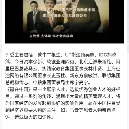
评委主要包括：蒙牛牛根生、UT斯达康吴鹰、IDG熊晓
鸽、今日资本徐新、软银亚洲阎焱、北京汇源朱新礼、阿
里巴巴总裁马云、实践家教育集团董事长林伟贤、上海征
途网络有限公司董事长史玉柱、新东方俞敏洪、联想集团
总裁柳传志、中粮集团董事局主席宁高宁。
《赢在中国》是一个展示人才，选拔优秀创业人才的好栏
目。通过一系列的角逐，涌现出大量的精英管理人才，将
为国家经济的发展起到很好的影响作用。赢在中国栏目受
到经济界重要人物的关注，如：马云等风云人物亲自点
评，造就极大的知识性。