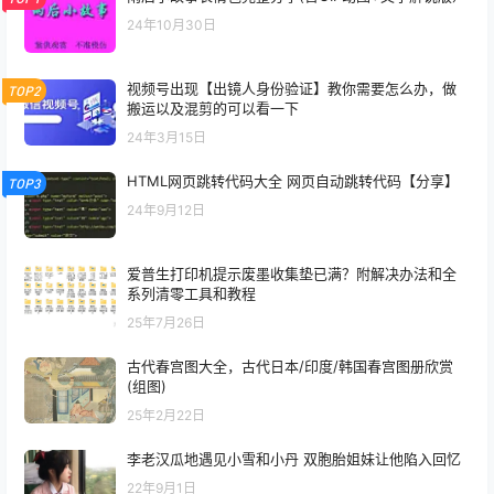
24年10月30日
视频号出现【出镜人身份验证】教你需要怎么办，做
TOP2
搬运以及混剪的可以看一下
24年3月15日
HTML网页跳转代码大全 网页自动跳转代码【分享】
TOP3
24年9月12日
爱普生打印机提示废墨收集垫已满？附解决办法和全
系列清零工具和教程
25年7月26日
古代春宫图大全，古代日本/印度/韩国春宫图册欣赏
(组图)
25年2月22日
李老汉瓜地遇见小雪和小丹 双胞胎姐妹让他陷入回忆
22年9月1日