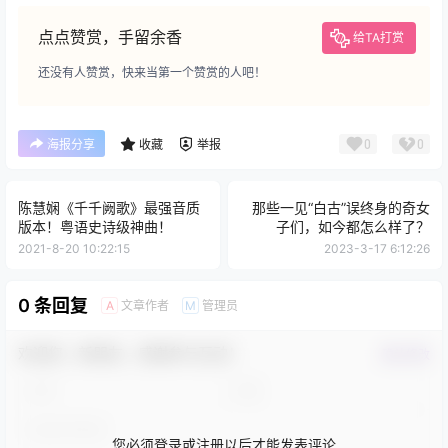
点点赞赏，手留余香
给TA打赏
还没有人赞赏，快来当第一个赞赏的人吧！
0
0
海报分享
收藏
举报
陈慧娴《千千阙歌》最强音质
那些一见“白古”误终身的奇女
版本！粤语史诗级神曲！
子们，如今都怎么样了？
2021-8-20 10:22:15
2023-3-17 6:12:26
0 条回复
文章作者
管理员
A
M
欢迎您，新朋友，感谢参与互动！
确认修改
您必须登录或注册以后才能发表评论