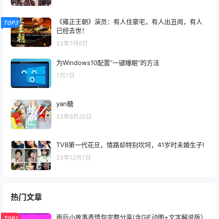
《雍正王朝》演员：有人住豪宅，有人出丑闻，有人
TOP3
已经去世！
23年7月6日
为Windows10配置“一键睡眠”的方法
7月7日
yan糖
23年6月20日
TVB第一代花旦，情路却特别坎坷，41岁时未婚生子!
23年12月7日
热门文章
雨后小故事表情包完整分享(含GIF动图+文字解说版）
TOP1