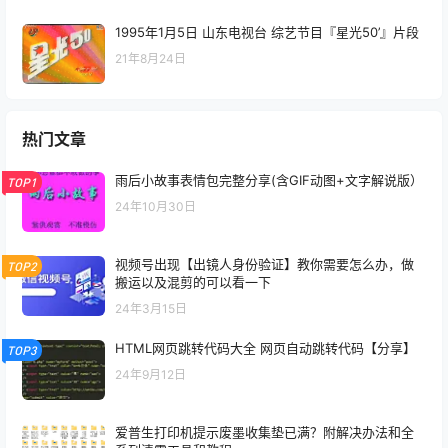
1995年1月5日 山东电视台 综艺节目『星光50’』片段
21年8月24日
热门文章
雨后小故事表情包完整分享(含GIF动图+文字解说版）
TOP1
24年10月30日
视频号出现【出镜人身份验证】教你需要怎么办，做
TOP2
搬运以及混剪的可以看一下
24年3月15日
HTML网页跳转代码大全 网页自动跳转代码【分享】
TOP3
24年9月12日
爱普生打印机提示废墨收集垫已满？附解决办法和全