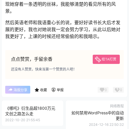
现她穿着一条透明的丝袜，我能够清楚的看见所有的风
景。
然后英语老师和我语重心长的说，要好好读书长大后才发
展的更好，我也对她说我一定会努力学习，从此以后她对
我更好了，上课的时候还经常偷偷的和我暗示。
点点赞赏，手留余香
给TA打赏
还没有人赞赏，快来当第一个赞赏的人吧！
0
0
海报分享
收藏
举报
网络教程
《哪吒》衍生品超1800万元
如何禁用WordPress中的自动
文创之路怎么走
更新
2022-10-20 21:55:45
2024-12-16 22:50:32