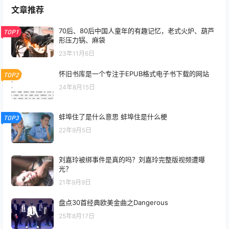
文章推荐
70后、80后中国人童年的有趣记忆，老式火炉、葫芦
TOP1
形压力锅、麻袋
23年11月6日
怀旧书库是一个专注于EPUB格式电子书下载的网站
TOP2
24年8月15日
蚌埠住了是什么意思 蚌埠住是什么梗
TOP3
22年9月5日
刘嘉玲被绑事件是真的吗？刘嘉玲完整版视频遭曝
光？
21年9月9日
盘点30首经典欧美金曲之Dangerous
25年8月17日