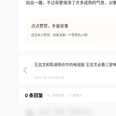
如出一辙，不过却更增添了许多成熟的气息，对
点点赞赏，手留余香
还没有人赞赏，快来当第一个赞赏的人吧！
王志文和陈道明合作的电视剧 王志文必看三部
2021-10-9 13:23:34
0 条回复
文章作者
管理员
A
M
欢迎您，新朋友，感谢参与互动！