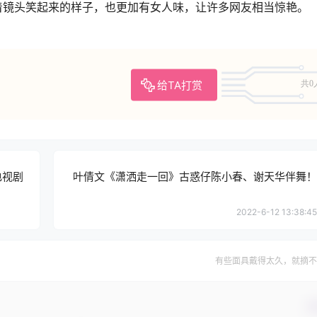
着镜头笑起来的样子，也更加有女人味，让许多网友相当惊艳。
给TA打赏
共0
电视剧
叶倩文《潇洒走一回》古惑仔陈小春、谢天华伴舞！
2022-6-12 13:38:45
有些面具戴得太久，就摘不
确