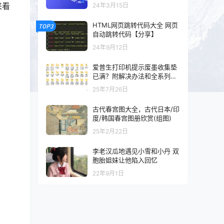
以及混剪的可以看一下
来看
24年3月15日
HTML网页跳转代码大全 网页
TOP3
自动跳转代码【分享】
24年9月12日
爱普生打印机提示废墨收集垫
已满？附解决办法和全系列清
零工具和教程
25年7月26日
古代春宫图大全，古代日本/印
度/韩国春宫图册欣赏(组图)
25年2月22日
李老汉瓜地遇见小雪和小丹 双
胞胎姐妹让他陷入回忆
22年9月1日