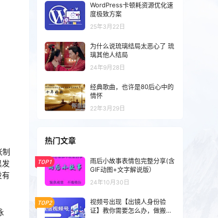
WordPress卡顿耗资源优化速
度极致方案
25年3月22日
为什么说琉璃结局太恶心了 琉
璃其他人结局
24年9月28日
经典歌曲，也许是80后心中的
情怀
22年3月29日
热门文章
张制
雨后小故事表情包完整分享(含
TOP1
黑发
GIF动图+文字解说版）
没有
24年10月30日
视频号出现【出镜人身份验
TOP2
证】教你需要怎么办，做搬运
泳