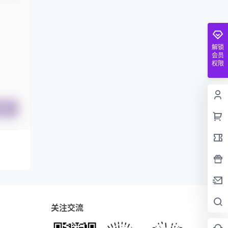
解锁
会员
权限
提交
关注交流