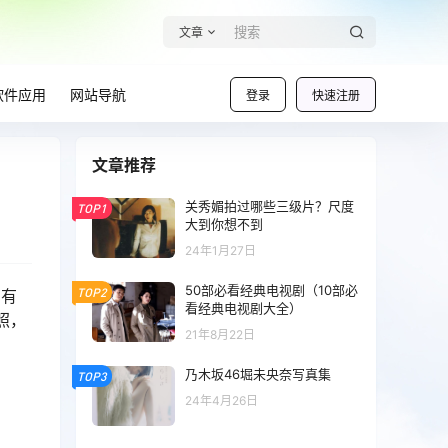
文章
软件应用
网站导航
登录
快速注册
文章推荐
关秀媚拍过哪些三级片？尺度
TOP1
大到你想不到
24年1月27日
50部必看经典电视剧（10部必
TOP2
，有
看经典电视剧大全）
照，
21年8月22日
乃木坂46堀未央奈写真集
TOP3
24年4月26日