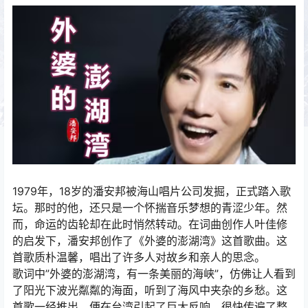
1979年，18岁的潘安邦被海山唱片公司发掘，正式踏入歌
坛。那时的他，还只是一个怀揣音乐梦想的青涩少年。然
而，命运的齿轮却在此时悄然转动。在词曲创作人叶佳修
的启发下，潘安邦创作了《外婆的澎湖湾》这首歌曲。这
首歌质朴温馨，唱出了许多人对故乡和亲人的思念。
歌词中”外婆的澎湖湾，有一条美丽的海峡”，仿佛让人看到
了阳光下波光粼粼的海面，听到了海风中夹杂的乡愁。这
首歌一经推出，便在台湾引起了巨大反响，很快传遍了整