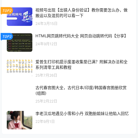
视频号出现【出镜人身份验证】教你需要怎么办，做
TOP2
搬运以及混剪的可以看一下
24年3月15日
HTML网页跳转代码大全 网页自动跳转代码【分享】
TOP3
24年9月12日
爱普生打印机提示废墨收集垫已满？附解决办法和全
系列清零工具和教程
25年7月26日
古代春宫图大全，古代日本/印度/韩国春宫图册欣赏
(组图)
25年2月22日
李老汉瓜地遇见小雪和小丹 双胞胎姐妹让他陷入回忆
22年9月1日