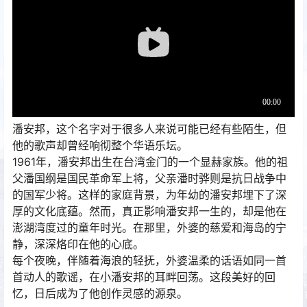
潘安邦，这个名字对于很多人来说可能已经有些陌生，但
他的歌声却曾经响彻整个华语乐坛。
1961年，潘安邦出生在台湾金门的一个显赫家族。他的祖
父潘国纲是国民革命军上将，父亲潘时骅则是抗日战争中
的国军少将。这样的家庭背景，为年幼的潘安邦埋下了深
厚的文化底蕴。然而，真正影响潘安邦一生的，却是他在
澎湖湾度过的童年时光。在那里，外婆的慈爱和海岛的宁
静，深深烙印在他的心底。
每个夜晚，伴随着海浪的轻抚，外婆温柔的话语如同一首
首动人的歌谣，在小潘安邦的耳畔回荡。这段美好的回
忆，日后成为了他创作灵感的源泉。