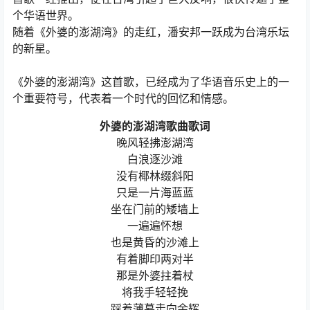
个华语世界。
随着《外婆的澎湖湾》的走红，潘安邦一跃成为台湾乐坛
的新星。
《外婆的澎湖湾》这首歌，已经成为了华语音乐史上的一
个重要符号，代表着一个时代的回忆和情感。
外婆的澎湖湾歌曲歌词
晚风轻拂澎湖湾
白浪逐沙滩
没有椰林缀斜阳
只是一片海蓝蓝
坐在门前的矮墙上
一遍遍怀想
也是黄昏的沙滩上
有着脚印两对半
那是外婆拄着杖
将我手轻轻挽
踩着薄暮走向余辉