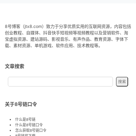
8号博客（jtx8.com）致力于分享优质实用的互联网资源，内容包括
创业教程、自媒体、抖音快手短视频等视频教程以及营销软件、淘
宝虚拟资源、建站源码、影视音乐、有声作品、教育资源、字体下
载、素材资源、单机游戏、软件应用、技术教程等。
文章搜索
关于8号链口令
什么是8号链
什么是8号链口令
怎么获取8号链口令
8号链接下载