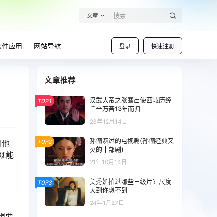
文章
软件应用
网站导航
登录
快速注册
文章推荐
汉武大帝之张骞出使西域历经
TOP1
千辛万苦13年而归
23年12月14日
孙俪演过的电视剧(孙俪经典又
TOP2
对他
火的十部剧)
既能
21年10月14日
关秀媚拍过哪些三级片？尺度
TOP3
大到你想不到
24年1月27日
想要