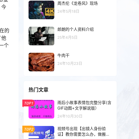
周杰伦《龙卷风》现场
，今
24年5月18日
郎朗的个人资料介绍
在的
了他
25年4月5日
一个
牛肉干
24年10月23日
热门文章
雨后小故事表情包完整分享(含
TOP1
GIF动图+文字解说版）
24年10月30日
视频号出现【出镜人身份验
TOP2
证】教你需要怎么办，做搬运