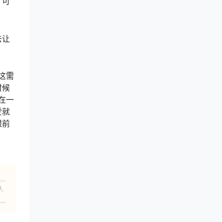
，可
去让
这需
时候
在一
爱就
眼前
人