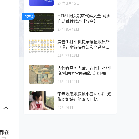
以及混剪的可以看一下
24年3月15日
HTML网页跳转代码大全 网页
TOP3
自动跳转代码【分享】
24年9月12日
爱普生打印机提示废墨收集垫
已满？附解决办法和全系列清
零工具和教程
25年7月26日
古代春宫图大全，古代日本/印
度/韩国春宫图册欣赏(组图)
25年2月22日
李老汉瓜地遇见小雪和小丹 双
胞胎姐妹让他陷入回忆
22年9月1日
一个
都在