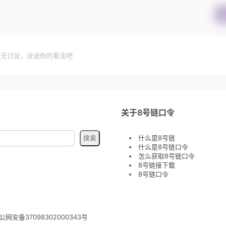
暂无讨论，说说你的看法吧
关于8号链口令
什么是8号链
什么是8号链口令
怎么获取8号链口令
8号链接下载
8号链口令
公网安备37098302000343号